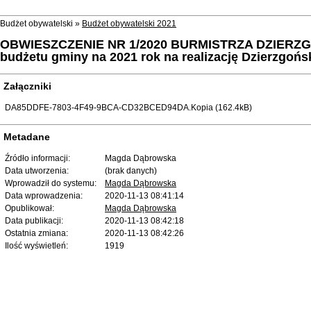
Budżet obywatelski »
Budżet obywatelski 2021
OBWIESZCZENIE NR 1/2020 BURMISTRZA DZIERZGONIA 
budżetu gminy na 2021 rok na realizację Dzierzgoń
Załączniki
DA85DDFE-7803-4F49-9BCA-CD32BCED94DA.Kopia (162.4kB)
Metadane
Źródło informacji:
Magda Dąbrowska
Data utworzenia:
(brak danych)
Wprowadził do systemu:
Magda Dąbrowska
Data wprowadzenia:
2020-11-13 08:41:14
Opublikował:
Magda Dąbrowska
Data publikacji:
2020-11-13 08:42:18
Ostatnia zmiana:
2020-11-13 08:42:26
Ilość wyświetleń:
1919