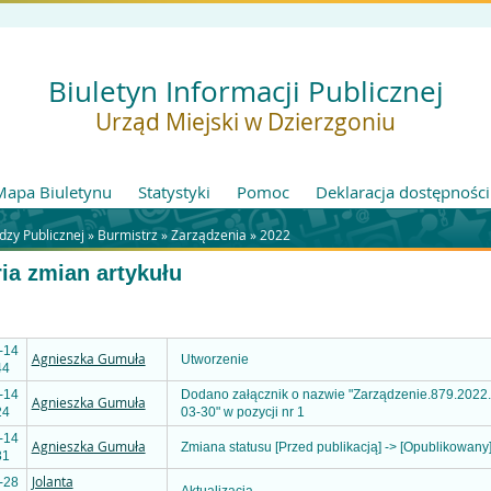
Biuletyn Informacji Publicznej
Urząd Miejski w Dzierzgoniu
Mapa Biuletynu
Statystyki
Pomoc
Deklaracja dostępności
zy Publicznej »
Burmistrz
»
Zarządzenia
»
2022
ria zmian artykułu
-14
Agnieszka Gumuła
Utworzenie
44
-14
Dodano załącznik o nazwie "Zarządzenie.879.2022
Agnieszka Gumuła
24
03-30" w pozycji nr 1
-14
Agnieszka Gumuła
Zmiana statusu [Przed publikacją] -> [Opublikowany
31
Jolanta
-28