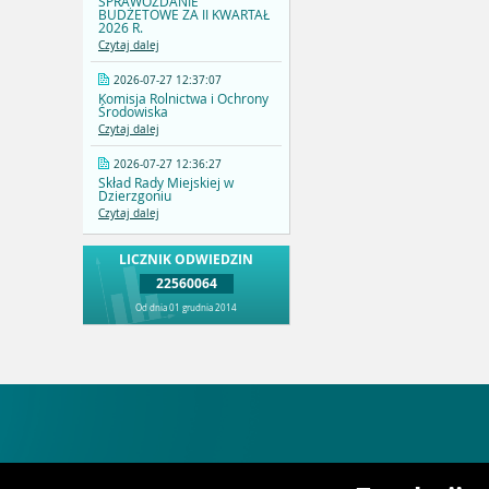
SPRAWOZDANIE
BUDŻETOWE ZA II KWARTAŁ
2026 R.
Czytaj dalej
2026-07-27 12:37:07
Komisja Rolnictwa i Ochrony
Środowiska
Czytaj dalej
2026-07-27 12:36:27
Skład Rady Miejskiej w
Dzierzgoniu
Czytaj dalej
LICZNIK ODWIEDZIN
22560064
Od dnia 01 grudnia 2014