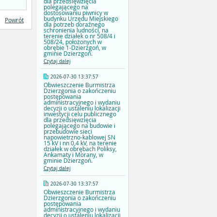
dla przedsięwzięcia
polegającego na
dostosowaniu piwnicy w
budynku Urzędu Miejskiego
Powrót
dla potrzeb doraźnego
schronienia ludności, na
terenie działek o nr 508/4 i
508/24, położonych w
obrębie 1-Dzierzgoń, w
gminie Dzierzgoń.
Czytaj dalej
2026-07-30 13:37:57
Obwieszczenie Burmistrza
Dzierzgonia o zakończeniu
postępowania
administracyjnego i wydaniu
decyzji o ustaleniu lokalizacji
inwestycji celu publicznego
dla przedsięwzięcia
polegającego na budowie i
przebudowie sieci
napowietrzno-kablowej SN
15 kV i nn 0,4 kV, na terenie
działek w obrębach Poliksy,
Ankamaty i Morany, w
gminie Dzierzgoń.
Czytaj dalej
2026-07-30 13:37:57
Obwieszczenie Burmistrza
Dzierzgonia o zakończeniu
postępowania
administracyjnego i wydaniu
decyzji o ustaleniu lokalizacji