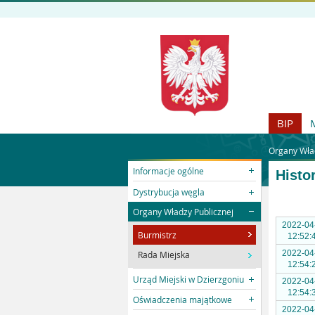
BIP
Organy Wład
Informacje ogólne
Histo
Dystrybucja węgla
Organy Władzy Publicznej
2022-04
Burmistrz
12:52:
2022-04
Rada Miejska
12:54:
Urząd Miejski w Dzierzgoniu
2022-04
12:54:
Oświadczenia majątkowe
2022-04