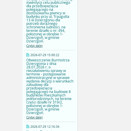
inwestycji celu publicznego
dla przedsięwzięcia
polegającego na
dostosowaniu piwnicy w
budynku przy ul. Traugutta
13 w Dzierzgoniu dla
potrzeb doraźnego
schronienia ludności, na
terenie działki o nr: 494,
położonej w obrębie 1-
Dzierzgoń, w gminie
Dzierzgoń.
Czytaj dalej
2026-07-29 15:00:22
Obwieszczenie Burmistrza
Dzierzgonia z dnia
28.07.2026 r. o
niezałatwieniu sprawy w
terminie - postępowanie
administracyjne w sprawie
wydania decyzji o warunkach
zabudowy dla
przedsięwzięcia
polegającego na budowie 8
budynków mieszkalnych
jednorodzinnych, na terenie
części działki nr 319/2,
położonej w obrębie 1-
Dzierzgoń, w gminie
Dzierzgoń.
Czytaj dalej
2026-07-29 12:16:34