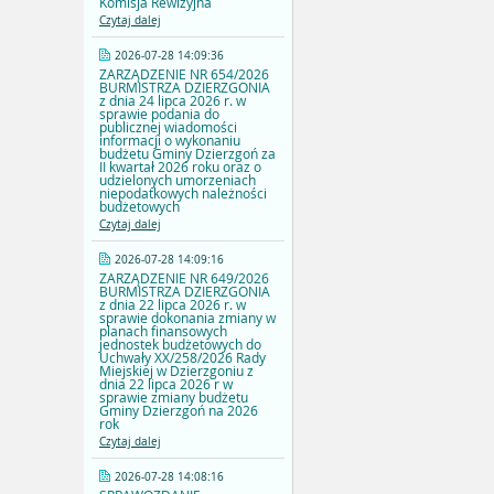
Komisja Rewizyjna
Czytaj dalej
2026-07-28 14:09:36
ZARZĄDZENIE NR 654/2026
BURMISTRZA DZIERZGONIA
z dnia 24 lipca 2026 r. w
sprawie podania do
publicznej wiadomości
informacji o wykonaniu
budżetu Gminy Dzierzgoń za
II kwartał 2026 roku oraz o
udzielonych umorzeniach
niepodatkowych należności
budżetowych
Czytaj dalej
2026-07-28 14:09:16
ZARZĄDZENIE NR 649/2026
BURMISTRZA DZIERZGONIA
z dnia 22 lipca 2026 r. w
sprawie dokonania zmiany w
planach finansowych
jednostek budżetowych do
Uchwały XX/258/2026 Rady
Miejskiej w Dzierzgoniu z
dnia 22 lipca 2026 r w
sprawie zmiany budżetu
Gminy Dzierzgoń na 2026
rok
Czytaj dalej
2026-07-28 14:08:16