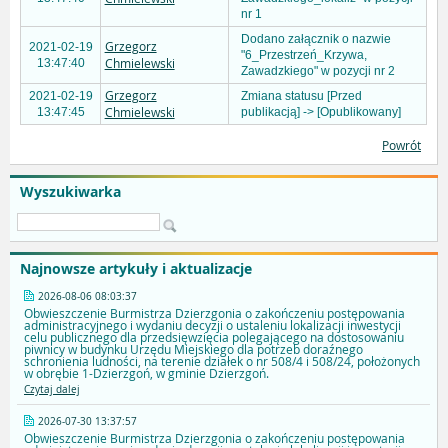
nr 1
Dodano załącznik o nazwie
Grzegorz
2021-02-19
"6_Przestrzeń_Krzywa,
Chmielewski
13:47:40
Zawadzkiego" w pozycji nr 2
Grzegorz
2021-02-19
Zmiana statusu [Przed
Chmielewski
13:47:45
publikacją] -> [Opublikowany]
Powrót
Wyszukiwarka
Najnowsze artykuły i aktualizacje
2026-08-06 08:03:37
Obwieszczenie Burmistrza Dzierzgonia o zakończeniu postępowania
administracyjnego i wydaniu decyzji o ustaleniu lokalizacji inwestycji
celu publicznego dla przedsięwzięcia polegającego na dostosowaniu
piwnicy w budynku Urzędu Miejskiego dla potrzeb doraźnego
schronienia ludności, na terenie działek o nr 508/4 i 508/24, położonych
w obrębie 1-Dzierzgoń, w gminie Dzierzgoń.
Czytaj dalej
2026-07-30 13:37:57
Obwieszczenie Burmistrza Dzierzgonia o zakończeniu postępowania