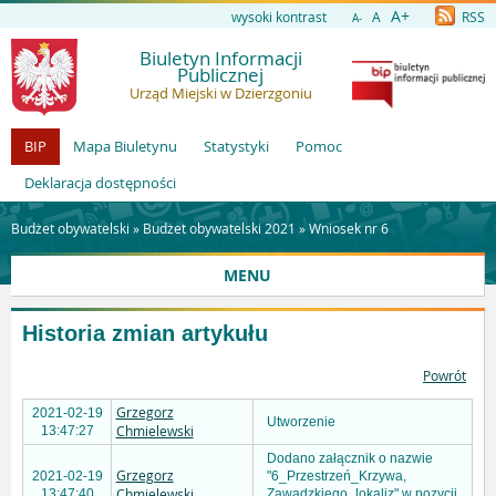
A+
wysoki kontrast
A
RSS
A-
Biuletyn Informacji
Publicznej
Urząd Miejski w Dzierzgoniu
BIP
Mapa Biuletynu
Statystyki
Pomoc
Deklaracja dostępności
Budżet obywatelski »
Budżet obywatelski 2021
»
Wniosek nr 6
MENU
Historia zmian artykułu
Powrót
Grzegorz
2021-02-19
Utworzenie
Chmielewski
13:47:27
Dodano załącznik o nazwie
Grzegorz
2021-02-19
"6_Przestrzeń_Krzywa,
Chmielewski
13:47:40
Zawadzkiego_lokaliz" w pozycji