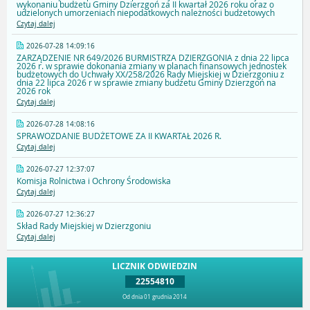
wykonaniu budżetu Gminy Dzierzgoń za II kwartał 2026 roku oraz o
udzielonych umorzeniach niepodatkowych należności budżetowych
Czytaj dalej
2026-07-28 14:09:16
ZARZĄDZENIE NR 649/2026 BURMISTRZA DZIERZGONIA z dnia 22 lipca
2026 r. w sprawie dokonania zmiany w planach finansowych jednostek
budżetowych do Uchwały XX/258/2026 Rady Miejskiej w Dzierzgoniu z
dnia 22 lipca 2026 r w sprawie zmiany budżetu Gminy Dzierzgoń na
2026 rok
Czytaj dalej
2026-07-28 14:08:16
SPRAWOZDANIE BUDŻETOWE ZA II KWARTAŁ 2026 R.
Czytaj dalej
2026-07-27 12:37:07
Komisja Rolnictwa i Ochrony Środowiska
Czytaj dalej
2026-07-27 12:36:27
Skład Rady Miejskiej w Dzierzgoniu
Czytaj dalej
LICZNIK ODWIEDZIN
22554810
Od dnia 01 grudnia 2014