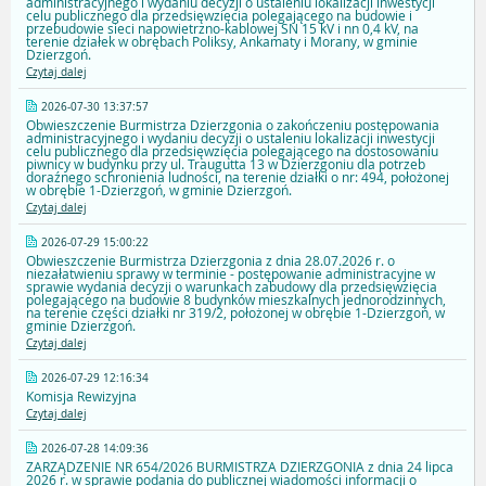
administracyjnego i wydaniu decyzji o ustaleniu lokalizacji inwestycji
celu publicznego dla przedsięwzięcia polegającego na budowie i
przebudowie sieci napowietrzno-kablowej SN 15 kV i nn 0,4 kV, na
terenie działek w obrębach Poliksy, Ankamaty i Morany, w gminie
Dzierzgoń.
Czytaj dalej
2026-07-30 13:37:57
Obwieszczenie Burmistrza Dzierzgonia o zakończeniu postępowania
administracyjnego i wydaniu decyzji o ustaleniu lokalizacji inwestycji
celu publicznego dla przedsięwzięcia polegającego na dostosowaniu
piwnicy w budynku przy ul. Traugutta 13 w Dzierzgoniu dla potrzeb
doraźnego schronienia ludności, na terenie działki o nr: 494, położonej
w obrębie 1-Dzierzgoń, w gminie Dzierzgoń.
Czytaj dalej
2026-07-29 15:00:22
Obwieszczenie Burmistrza Dzierzgonia z dnia 28.07.2026 r. o
niezałatwieniu sprawy w terminie - postępowanie administracyjne w
sprawie wydania decyzji o warunkach zabudowy dla przedsięwzięcia
polegającego na budowie 8 budynków mieszkalnych jednorodzinnych,
na terenie części działki nr 319/2, położonej w obrębie 1-Dzierzgoń, w
gminie Dzierzgoń.
Czytaj dalej
2026-07-29 12:16:34
Komisja Rewizyjna
Czytaj dalej
2026-07-28 14:09:36
ZARZĄDZENIE NR 654/2026 BURMISTRZA DZIERZGONIA z dnia 24 lipca
2026 r. w sprawie podania do publicznej wiadomości informacji o