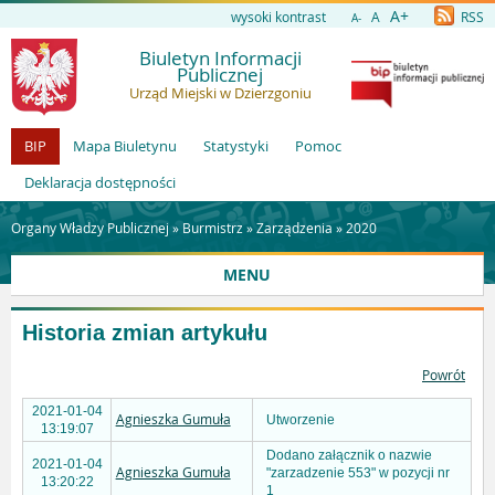
A+
wysoki kontrast
A
RSS
A-
Biuletyn Informacji
Publicznej
Urząd Miejski w Dzierzgoniu
BIP
Mapa Biuletynu
Statystyki
Pomoc
Deklaracja dostępności
Organy Władzy Publicznej »
Burmistrz
»
Zarządzenia
»
2020
MENU
Historia zmian artykułu
Powrót
2021-01-04
Agnieszka Gumuła
Utworzenie
13:19:07
Dodano załącznik o nazwie
2021-01-04
Agnieszka Gumuła
"zarzadzenie 553" w pozycji nr
13:20:22
1