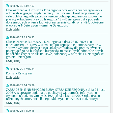
2026-07-30 13:37:57
Obwieszczenie Burmistrza Dzierzgonia o zakończeniu postępowania
administracyjnego i wydaniu decyzji o ustaleniu lokalizacji inwestycji
celu publicznego dla przedsięwzięcia polegającego na dostosowaniu
piwnicy w budynku przy ul. Traugutta 13 w Dzierzgoniu dla potrzeb
doraźnego schronienia ludności, na terenie działki o nr: 494, położonej
w obrębie 1-Dzierzgoń, w gminie Dzierzgoń.
Czytaj dalej
2026-07-29 15:00:22
Obwieszczenie Burmistrza Dzierzgonia z dnia 28.07.2026 r. o
niezałatwieniu sprawy w terminie - postępowanie administracyjne w
sprawie wydania decyzji o warunkach zabudowy dla przedsięwzięcia
polegającego na budowie 8 budynków mieszkalnych jednorodzinnych,
na terenie części działki nr 319/2, położonej w obrębie 1-Dzierzgoń, w
gminie Dzierzgoń.
Czytaj dalej
2026-07-29 12:16:34
Komisja Rewizyjna
Czytaj dalej
2026-07-28 14:09:36
ZARZĄDZENIE NR 654/2026 BURMISTRZA DZIERZGONIA z dnia 24 lipca
2026 r. w sprawie podania do publicznej wiadomości informacji o
wykonaniu budżetu Gminy Dzierzgoń za II kwartał 2026 roku oraz o
udzielonych umorzeniach niepodatkowych należności budżetowych
Czytaj dalej
2026-07-28 14:09:16