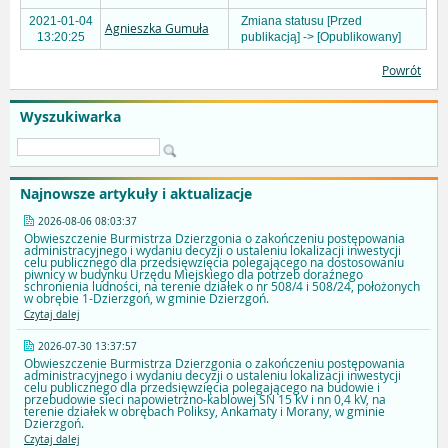
2021-01-04
Zmiana statusu [Przed
Agnieszka Gumuła
13:20:25
publikacją] -> [Opublikowany]
Powrót
Wyszukiwarka
Najnowsze artykuły i aktualizacje
2026-08-06 08:03:37
Obwieszczenie Burmistrza Dzierzgonia o zakończeniu postępowania
administracyjnego i wydaniu decyzji o ustaleniu lokalizacji inwestycji
celu publicznego dla przedsięwzięcia polegającego na dostosowaniu
piwnicy w budynku Urzędu Miejskiego dla potrzeb doraźnego
schronienia ludności, na terenie działek o nr 508/4 i 508/24, położonych
w obrębie 1-Dzierzgoń, w gminie Dzierzgoń.
Czytaj dalej
2026-07-30 13:37:57
Obwieszczenie Burmistrza Dzierzgonia o zakończeniu postępowania
administracyjnego i wydaniu decyzji o ustaleniu lokalizacji inwestycji
celu publicznego dla przedsięwzięcia polegającego na budowie i
przebudowie sieci napowietrzno-kablowej SN 15 kV i nn 0,4 kV, na
terenie działek w obrębach Poliksy, Ankamaty i Morany, w gminie
Dzierzgoń.
Czytaj dalej