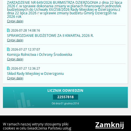
ZARZĄDZENIE NR 649/2026 BURMISTRZA DZIERZGONIA z dnia 22 lipca
2026 r. w sprawie dokonania zmiany w planach finansowych jednostek
budżetowych do Uchwały XX/258/2026 Rady Miejskiej w Dzierzgoniu z
dnia 22 lipca 2026 r w sprawie zmiany budżetu Gminy Dzierzgoń na
2026 rok
Czytaj dalej
2026-07-28 14:08:16
SPRAWOZDANIE BUDŻETOWE ZA II KWARTAŁ 2026 R.
Czytaj dalej
2026-07-27 12:37:07
Komisja Rolnictwa i Ochrony Środowiska
Czytaj dalej
2026-07-27 12:36:27
Skład Rady Miejskiej w Dzierzgoniu
Czytaj dalej
LICZNIK ODWIEDZIN
22557818
Od dnia 01 grudnia 2014
Przejdź do góry
Zamknij
W ramach naszej witryny stosujemy pliki
cookies w celu świadczenia Państwu usług