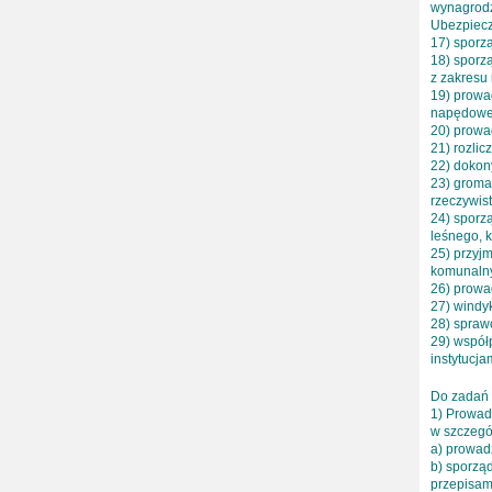
wynagrodz
Ubezpiecz
17) sporz
18) sporz
z zakresu
19) prowa
napędowe
20) prowa
21) rozlic
22) dokon
23) groma
rzeczywis
24) sporz
leśnego, 
25) przyj
komunalny
26) prowa
27) windy
28) spraw
29) współ
instytucja
Do zadań
1) Prowad
w szczegó
a) prowad
b) sporzą
przepisam