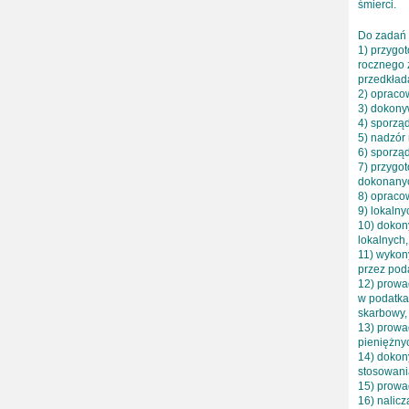
śmierci.
Do zadań
1) przygo
rocznego 
przedkład
2) opracow
3) dokony
4) sporzą
5) nadzór
6) sporząd
7) przygo
dokonanyc
8) opraco
9) lokaln
10) dokon
lokalnych
11) wykon
przez pod
12) prowa
w podatka
skarbowy,
13) prowa
pieniężny
14) dokony
stosowani
15) prowa
16) nalicz