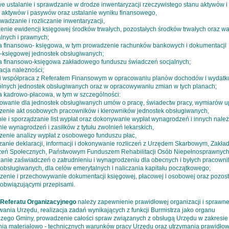
we ustalanie i sprawdzanie w drodze inwentaryzacji rzeczywistego stanu aktywów 
 aktywów i pasywów oraz ustalanie wyniku finansowego,
wadzanie i rozliczanie inwentaryzacji,
zenie ewidencji księgowej środków trwałych, pozostałych środków trwałych oraz wa
alnych i prawnych;
a finansowo- księgowa, w tym prowadzenie rachunków bankowych i dokumentacji
-księgowej jednostek obsługiwanych;
a finansowo-księgowa zakładowego funduszu świadczeń socjalnych;
acja należności;
i współpraca z Referatem Finansowym w opracowaniu planów dochodów i wydatk
lnych jednostek obsługiwanych oraz w opracowywaniu zmian w tych planach;
a kadrowo-płacowa, w tym w szczególności:
towanie dla jednostek obsługiwanych umów o pracę, świadectw pracy, wymiarów 
zenie akt osobowych pracowników i kierowników jednostek obsługiwanych,
nie i sporządzanie list wypłat oraz dokonywanie wypłat wynagrodzeń i innych należ
nie wynagrodzeń i zasiłków z tytułu zwolnień lekarskich,
zenie analizy wypłat z osobowego funduszu płac,
dzanie deklaracji, informacji i dokonywanie rozliczeń z Urzędem Skarbowym, Zakł
eń Społecznych, Państwowym Funduszem Rehabilitacji Osób Niepełnosprawnych
ianie zaświadczeń o zatrudnieniu i wynagrodzeniu dla obecnych i byłych pracown
 obsługiwanych, dla celów emerytalnych i naliczania kapitału początkowego;
zenie i przechowywanie dokumentacji księgowej, płacowej i osobowej oraz pozost
 obwiązującymi przepisami.
Referatu Organizacyjnego
należy zapewnienie prawidłowej organizacji i sprawn
wania Urzędu, realizacja zadań wynikających z funkcji Burmistrza jako organu
ego Gminy, prowadzenie całości spraw związanych z obsługą Urzędu w zakresie
ia materiałowo - technicznych warunków pracy Urzędu oraz utrzymania prawidło