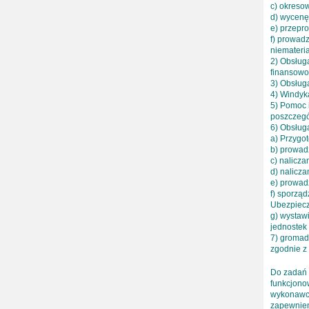
c) okreso
d) wycenę
e) przepro
f) prowad
niemateri
2) Obsług
finansowo
3) Obsług
4) Windyk
5) Pomoc 
poszczegó
6) Obsług
a) Przygo
b) prowad
c) nalicza
d) nalicza
e) prowad
f) sporzą
Ubezpiecz
g) wystaw
jednostek
7) gromad
zgodnie z
Do zadań
funkcjono
wykonawcz
zapewnien