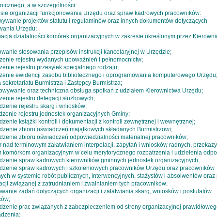
hnicznego, a w szczególności:
esie organizacji funkcjonowania Urzędu oraz spraw kadrowych pracowników:
wywanie projektów statutu i regulaminów oraz innych dokumentów dotyczących
wania Urzędu;
nacja działalności komórek organizacyjnych w zakresie określonym przez Kierown
owanie stosowania przepisów instrukcji kancelaryjnej w Urzędzie;
zenie rejestru wydanych upoważnień i pełnomocnictw;
enie rejestru przesyłek specjalnego rodzaju;
zenie ewidencji zasobu bibliotecznego i oprogramowania komputerowego Urzędu
 sekretariatu Burmistrza i Zastępcy Burmistrza;
towywanie oraz techniczna obsługa spotkań z udziałem Kierownictwa Urzędu;
enie rejestru delegacji służbowych;
zenie rejestru skarg i wniosków;
dzenie rejestru jednostek organizacyjnych Gminy;
zenie książki kontroli i dokumentacji z kontroli zewnętrznej i wewnętrznej;
dzenie zbioru oświadczeń majątkowych składanych Burmistrzowi;
dzenie zbioru oświadczeń odpowiedzialności materialnej pracowników;
r nad terminowym załatwianiem interpelacji, zapytań i wniosków radnych, przekaz
 komórkom organizacyjnym w celu merytorycznego rozpatrzenia i udzielenia odpo
dzenie spraw kadrowych kierowników gminnych jednostek organizacyjnych;
dzenie spraw kadrowych i szkoleniowych pracowników Urzędu oraz pracowników
ych w systemie robót publicznych, interwencyjnych, stażystów i absolwentów oraz 
cji związanej z zatrudnianiem i zwalnianiem tych pracowników;
owanie zadań dotyczących organizacji i załatwiania skarg, wniosków i postulatów
ców;
dzenie prac związanych z zabezpieczeniem od strony organizacyjnej prawidłowe
dzenia: