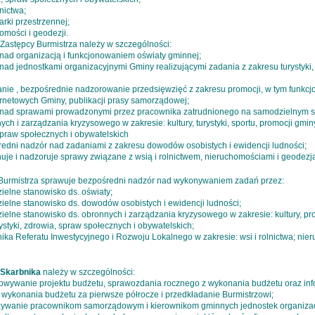
lnictwa;
rki przestrzennej;
omości i geodezji.
Zastępcy Burmistrza należy w szczególności:
 nad organizacją i funkcjonowaniem oświaty gminnej;
nad jednostkami organizacyjnymi Gminy realizującymi zadania z zakresu turystyki, 
wanie , bezpośrednie nadzorowanie przedsięwzięć z zakresu promocji, w tym funkc
ternetowych Gminy, publikacji prasy samorządowej;
 nad sprawami prowadzonymi przez pracownika zatrudnionego na samodzielnym 
ych i zarządzania kryzysowego w zakresie: kultury, turystyki, sportu, promocji gmin
spraw społecznych i obywatelskich
redni nadzór nad zadaniami z zakresu dowodów osobistych i ewidencji ludności;
nuje i nadzoruje sprawy związane z wsią i rolnictwem, nieruchomościami i geodezj
Burmistrza sprawuje bezpośredni nadzór nad wykonywaniem zadań przez:
ielne stanowisko ds. oświaty;
ielne stanowisko ds. dowodów osobistych i ewidencji ludności;
ielne stanowisko ds. obronnych i zarządzania kryzysowego w zakresie: kultury, pr
rystyki, zdrowia, spraw społecznych i obywatelskich;
ika Referatu Inwestycyjnego i Rozwoju Lokalnego w zakresie: wsi i rolnictwa; nie
Skarbnika
należy w szczególności:
towywanie projektu budżetu, sprawozdania rocznego z wykonania budżetu oraz inf
 wykonania budżetu za pierwsze półrocze i przedkładanie Burmistrzowi;
zywanie pracownikom samorządowym i kierownikom gminnych jednostek organizac