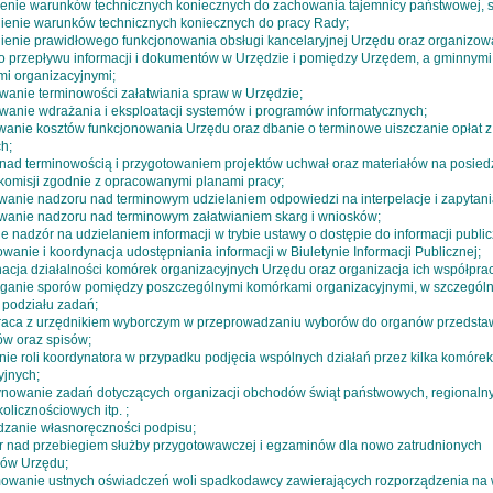
ienie warunków technicznych koniecznych do zachowania tajemnicy państwowej, 
ienie warunków technicznych koniecznych do pracy Rady;
ienie prawidłowego funkcjonowania obsługi kancelaryjnej Urzędu oraz organizow
 przepływu informacji i dokumentów w Urzędzie i pomiędzy Urzędem, a gminnymi
mi organizacyjnymi;
owanie terminowości załatwiania spraw w Urzędzie;
owanie wdrażania i eksploatacji systemów i programów informatycznych;
owanie kosztów funkcjonowania Urzędu oraz dbanie o terminowe uiszczanie opłat z
h;
 nad terminowością i przygotowaniem projektów uchwał oraz materiałów na posied
j komisji zgodnie z opracowanymi planami pracy;
wanie nadzoru nad terminowym udzielaniem odpowiedzi na interpelacje i zapytani
wanie nadzoru nad terminowym załatwianiem skarg i wniosków;
e nadzór na udzielaniem informacji w trybie ustawy o dostępie do informacji public
wanie i koordynacja udostępniania informacji w Biuletynie Informacji Publicznej;
nacja działalności komórek organizacyjnych Urzędu oraz organizacja ich współprac
zyganie sporów pomiędzy poszczególnymi komórkami organizacyjnymi, w szczególn
 podziału zadań;
raca z urzędnikiem wyborczym w przeprowadzaniu wyborów do organów przedstaw
ów oraz spisów;
nie roli koordynatora w przypadku podjęcia wspólnych działań przez kilka komórek
yjnych;
ynowanie zadań dotyczących organizacji obchodów świąt państwowych, regionaln
olicznościowych itp. ;
rdzanie własnoręczności podpisu;
r nad przebiegiem służby przygotowawczej i egzaminów dla nowo zatrudnionych
ów Urzędu;
mowanie ustnych oświadczeń woli spadkodawcy zawierających rozporządzenia na