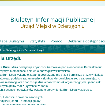
Biuletyn Informacji Publicznej
Urząd Miejski w Dzierzgoniu
Mapa Biuletynu
Statystyki
Pomoc
Deklaracja dostępności
ki w Dzierzgoniu »
Zadania Urzędu
ia Urzędu
ca Burmistrza
podejmuje czynności Kierownika pod nieobecność Burmistrza lub
przyczyn niemożności pełnienia obowiązków Burmistrza.
ca Burmistrza wykonuje zadania powierzone mu przez Burmistrza oraz wynikające
otowego podziału zadań między członków kierownictwa urzędu zapewniając ich
wą realizację oraz nadzoruje działalność komórek organizacyjnych i jednostek
jnych gminy realizujących te zadania.
ch zleconych obowiązków wykonuje uprawnienia Burmistrza w zakresie:
;
cji ludności i dowodów osobistych;
 turystyki, sportu, promocji gminy;
, spraw społecznych i obywatelskich;