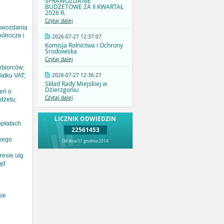
SPRAWOZDANIE
BUDŻETOWE ZA II KWARTAŁ
2026 R.
Czytaj dalej
rawozdania
ółrocze i
2026-07-27 12:37:07
Komisja Rolnictwa i Ochrony
Środowiska
Czytaj dalej
ębiorców;
2026-07-27 12:36:27
atku VAT;
Skład Rady Miejskiej w
Dzierzgoniu
eń o
Czytaj dalej
dżetu;
LICZNIK ODWIEDZIN
opłatach
22561453
owego
Od dnia 01 grudnia 2014
resie ulg
ąd
sie