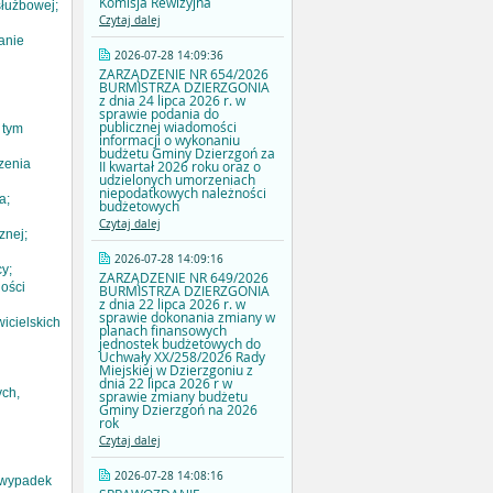
Komisja Rewizyjna
służbowej;
Czytaj dalej
anie
2026-07-28 14:09:36
ZARZĄDZENIE NR 654/2026
BURMISTRZA DZIERZGONIA
z dnia 24 lipca 2026 r. w
sprawie podania do
publicznej wiadomości
 tym
informacji o wykonaniu
budżetu Gminy Dzierzgoń za
zenia
II kwartał 2026 roku oraz o
udzielonych umorzeniach
niepodatkowych należności
a;
budżetowych
Czytaj dalej
znej;
2026-07-28 14:09:16
y;
ZARZĄDZENIE NR 649/2026
ości
BURMISTRZA DZIERZGONIA
z dnia 22 lipca 2026 r. w
sprawie dokonania zmiany w
icielskich
planach finansowych
jednostek budżetowych do
Uchwały XX/258/2026 Rady
Miejskiej w Dzierzgoniu z
dnia 22 lipca 2026 r w
ych,
sprawie zmiany budżetu
Gminy Dzierzgoń na 2026
rok
Czytaj dalej
2026-07-28 14:08:16
 wypadek