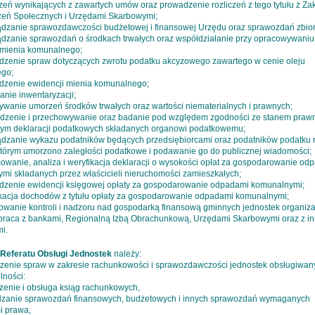
eń wynikających z zawartych umów oraz prowadzenie rozliczeń z tego tytułu z Z
eń Społecznych i Urzędami Skarbowymi;
ądzanie sprawozdawczości budżetowej i finansowej Urzędu oraz sprawozdań zbior
ądzanie sprawozdań o środkach trwałych oraz współdziałanie przy opracowywaniu 
 mienia komunalnego;
dzenie spraw dotyczących zwrotu podatku akcyzowego zawartego w cenie oleju
go;
dzenie ewidencji mienia komunalnego;
zanie inwentaryzacji;
ywanie umorzeń środków trwałych oraz wartości niematerialnych i prawnych;
dzenie i przechowywanie oraz badanie pod względem zgodności ze stanem praw
tym deklaracji podatkowych składanych organowi podatkowemu;
ądzanie wykazu podatników będących przedsiębiorcami oraz podatników podatku r
którym umorzono zaległości podatkowe i podawanie go do publicznej wiadomości;
mowanie, analiza i weryfikacja deklaracji o wysokości opłat za gospodarowanie od
mi składanych przez właścicieli nieruchomości zamieszkałych;
dzenie ewidencji księgowej opłaty za gospodarowanie odpadami komunalnymi;
kacja dochodów z tytułu opłaty za gospodarowanie odpadami komunalnymi;
owanie kontroli i nadzoru nad gospodarką finansową gminnych jednostek organiza
praca z bankami, Regionalną Izbą Obrachunkową, Urzędami Skarbowymi oraz z i
mi.
Referatu Obsługi Jednostek
należy:
zenie spraw w zakresie rachunkowości i sprawozdawczości jednostek obsługiwan
lności:
zenie i obsługa ksiąg rachunkowych,
dzanie sprawozdań finansowych, budżetowych i innych sprawozdań wymaganych
i prawa,