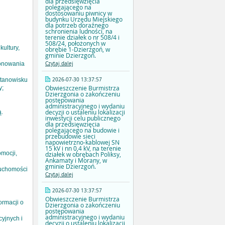
dla przedsięwzięcia
polegającego na
dostosowaniu piwnicy w
budynku Urzędu Miejskiego
dla potrzeb doraźnego
schronienia ludności, na
terenie działek o nr 508/4 i
508/24, położonych w
kultury,
obrębie 1-Dzierzgoń, w
gminie Dzierzgoń.
Czytaj dalej
jonowania
2026-07-30 13:37:57
stanowisku
Obwieszczenie Burmistrza
y;
Dzierzgonia o zakończeniu
postępowania
administracyjnego i wydaniu
decyzji o ustaleniu lokalizacji
ą.
inwestycji celu publicznego
dla przedsięwzięcia
polegającego na budowie i
przebudowie sieci
napowietrzno-kablowej SN
15 kV i nn 0,4 kV, na terenie
omocji,
działek w obrębach Poliksy,
Ankamaty i Morany, w
gminie Dzierzgoń.
ruchomości
Czytaj dalej
2026-07-30 13:37:57
Obwieszczenie Burmistrza
ormacji o
Dzierzgonia o zakończeniu
postępowania
administracyjnego i wydaniu
yjnych i
decyzji o ustaleniu lokalizacji