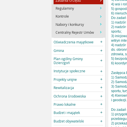
Zadania Urzędu
4) wsi i ro
Regulaminy
5) gospoda
6) nieruch
Kontrole
Do zadań 
1) nadzór
Nabory i konkursy
2) nadzór 
sportu;
Centralny Rejestr Umów
3) inicjo
witryn in
Oświadczenia majątkowe
4) nadzór
ds. obronn
Gmina
zdrowia, 
Plan ogólny Gminy
5) bezpoś
Dzierzgoń
6) koordy
Instytucje społeczne
Zastępca 
1) Samodz
Projekty unijne
2) Samodz
3) Samodz
Rewitalizacja
sportu, tu
4) Kierown
Ochrona środowiska
i geodezji.
Prawo lokalne
Do zadań
Budżet i majątek
1) przygo
przebiegu
Budżet obywatelski
2) przeka