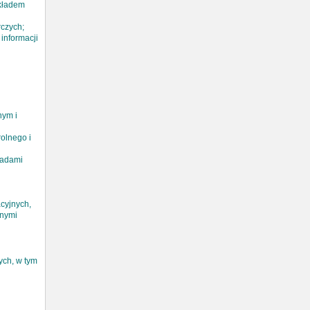
akładem
czych;
informacji
nym i
olnego i
padami
cyjnych,
nnymi
ych, w tym