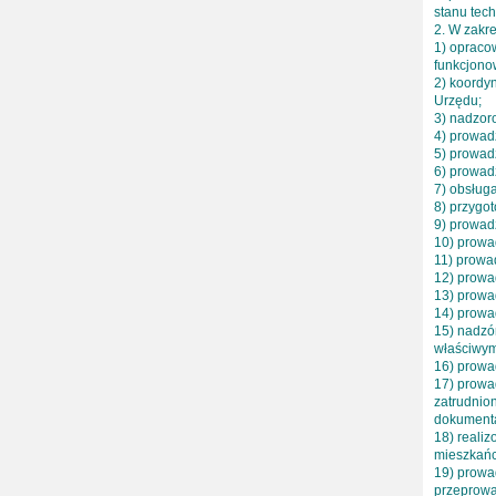
stanu tec
2. W zakr
1) opraco
funkcjono
2) koordy
Urzędu;
3) nadzor
4) prowad
5) prowadz
6) prowad
7) obsługa
8) przygo
9) prowadz
10) prowad
11) prowa
12) prowad
13) prowa
14) prowa
15) nadzó
właściwym
16) prowa
17) prowa
zatrudnion
dokumenta
18) realiz
mieszkań
19) prowa
przeprowa