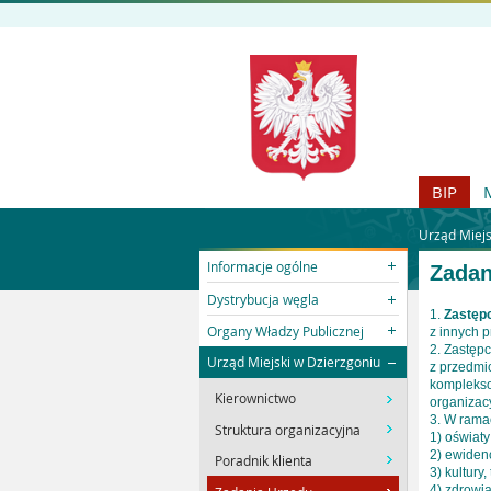
BIP
Urząd Miejs
Informacje ogólne
Zadan
Dystrybucja węgla
1.
Zastęp
Organy Władzy Publicznej
z innych 
2. Zastęp
Urząd Miejski w Dzierzgoniu
z przedmi
komplekso
Kierownictwo
organizacy
3. W rama
Struktura organizacyjna
1) oświaty
2) ewiden
Poradnik klienta
3) kultury,
4) zdrowia