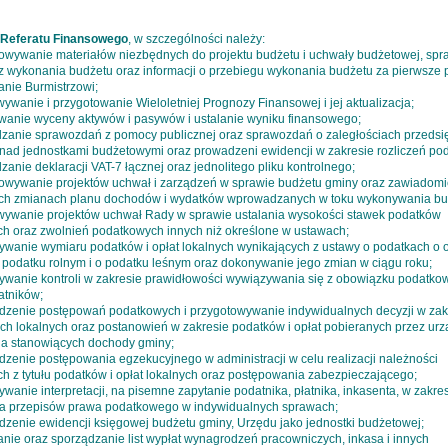
Referatu Finansowego
, w szczególności należy:
towywanie materiałów niezbędnych do projektu budżetu i uchwały budżetowej, sp
z wykonania budżetu oraz informacji o przebiegu wykonania budżetu za pierwsze p
anie Burmistrzowi;
ywanie i przygotowanie Wieloletniej Prognozy Finansowej i jej aktualizacja;
wanie wyceny aktywów i pasywów i ustalanie wyniku finansowego;
dzanie sprawozdań z pomocy publicznej oraz sprawozdań o zaległościach przedsi
 nad jednostkami budżetowymi oraz prowadzeni ewidencji w zakresie rozliczeń pod
zanie deklaracji VAT-7 łącznej oraz jednolitego pliku kontrolnego;
towywanie projektów uchwał i zarządzeń w sprawie budżetu gminy oraz zawiadomi
h zmianach planu dochodów i wydatków wprowadzanych w toku wykonywania bu
wywanie projektów uchwał Rady w sprawie ustalania wysokości stawek podatków
ych oraz zwolnień podatkowych innych niż określone w ustawach;
ywanie wymiaru podatków i opłat lokalnych wynikających z ustawy o podatkach o 
, podatku rolnym i o podatku leśnym oraz dokonywanie jego zmian w ciągu roku;
ywanie kontroli w zakresie prawidłowości wywiązywania się z obowiązku podatk
atników;
dzenie postępowań podatkowych i przygotowywanie indywidualnych decyzji w zak
ch lokalnych oraz postanowień w zakresie podatków i opłat pobieranych przez urz
 a stanowiących dochody gminy;
dzenie postępowania egzekucyjnego w administracji w celu realizacji należności
ch z tytułu podatków i opłat lokalnych oraz postępowania zabezpieczającego;
wanie interpretacji, na pisemne zapytanie podatnika, płatnika, inkasenta, w zakre
a przepisów prawa podatkowego w indywidualnych sprawach;
dzenie ewidencji księgowej budżetu gminy, Urzędu jako jednostki budżetowej;
anie oraz sporządzanie list wypłat wynagrodzeń pracowniczych, inkasa i innych