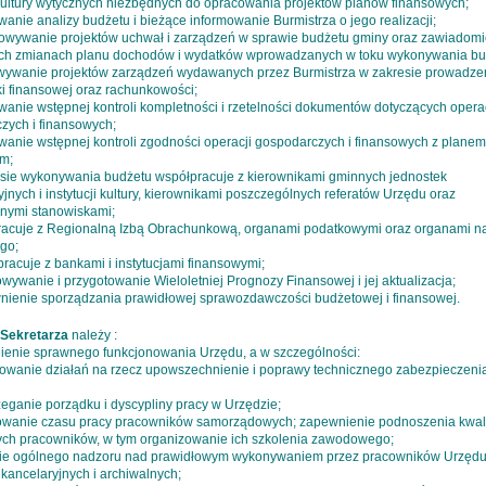
i kultury wytycznych niezbędnych do opracowania projektów planów finansowych;
anie analizy budżetu i bieżące informowanie Burmistrza o jego realizacji;
towywanie projektów uchwał i zarządzeń w sprawie budżetu gminy oraz zawiadomi
h zmianach planu dochodów i wydatków wprowadzanych w toku wykonywania bu
wywanie projektów zarządzeń wydawanych przez Burmistrza w zakresie prowadze
i finansowej oraz rachunkowości;
wanie wstępnej kontroli kompletności i rzetelności dokumentów dotyczących operac
zych i finansowych;
wanie wstępnej kontroli zgodności operacji gospodarczych i finansowych z planem
m;
esie wykonywania budżetu współpracuje z kierownikami gminnych jednostek
jnych i instytucji kultury, kierownikami poszczególnych referatów Urzędu oraz
nymi stanowiskami;
racuje z Regionalną Izbą Obrachunkową, organami podatkowymi oraz organami n
go;
racuje z bankami i instytucjami finansowymi;
wywanie i przygotowanie Wieloletniej Prognozy Finansowej i jej aktualizacja;
nienie sporządzania prawidłowej sprawozdawczości budżetowej i finansowej.
Sekretarza
należy :
ienie sprawnego funkcjonowania Urzędu, a w szczególności:
owanie działań na rzecz upowszechnienie i poprawy technicznego zabezpieczeni
zeganie porządku i dyscypliny pracy w Urzędzie;
owanie czasu pracy pracowników samorządowych; zapewnienie podnoszenia kwalif
h pracowników, w tym organizowanie ich szkolenia zawodowego;
nie ogólnego nadzoru nad prawidłowym wykonywaniem przez pracowników Urzęd
kancelaryjnych i archiwalnych;