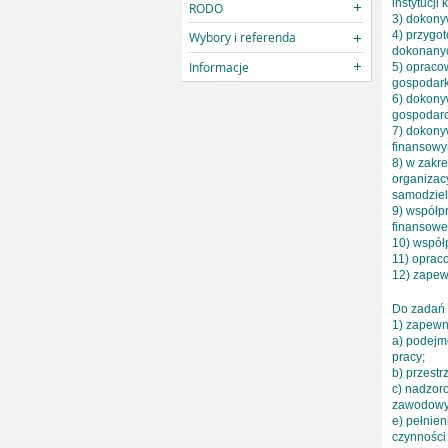
instytucj
RODO
3) dokonyw
4) przygo
Wybory i referenda
dokonanyc
Informacje
5) opraco
gospodark
6) dokony
gospodarc
7) dokony
finansowy
8) w zakr
organizacy
samodziel
9) współp
finansowe
10) współp
11) opraco
12) zapew
Do zadań
1) zapewn
a) podejm
pracy;
b) przestr
c) nadzor
zawodowyc
e) pełnie
czynności 