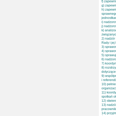
f) zapewn
g) zapewn
h) zapewn
sprawnego
jednostka
i) nadzor
j) nadzor
k) analiz
związanyc
2) nadzór
Rady i je
3) sprawo
4) sprawo
5) sprawuj
6) nadzoro
7) koordy
8) rozstr
dotyczące
9) współp
i referend
10) pełnie
organizac
11) koord
spotkań ok
12) stwie
13) nadzó
pracownik
14) przyj