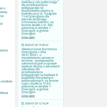
inwestycji celu publicznego
dla przedsięwzięcia
polegającego na
eń o
dostosowaniu piwnicy w
dżetu;
budynku przy ul. Traugutta
13 w Dzierzgoniu dla
nia
potrzeb doraźnego
schronienia ludności, na
ji
terenie działki o nr: 494,
położonej w obrębie 1-
Dzierzgoń, w gminie
Dzierzgoń.
Czytaj dalej
2026-07-29 15:00:22
Obwieszczenie Burmistrza
adzoru
Dzierzgonia z dnia
28.07.2026 r. o
niezałatwieniu sprawy w
terminie - postępowanie
administracyjne w sprawie
wydania decyzji o warunkach
zabudowy dla
przedsięwzięcia
polegającego na budowie 8
budynków mieszkalnych
jednorodzinnych, na terenie
a środków
części działki nr 319/2,
położonej w obrębie 1-
Dzierzgoń, w gminie
Dzierzgoń.
ikacji
Czytaj dalej
u
2026-07-29 12:16:34