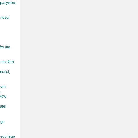
i pasywów,
rtości
ów dla
uposażeń,
ności,
adem
,
ików
ałej
ego
wego jego