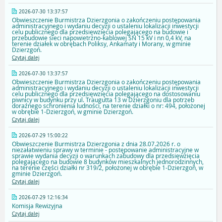
2026-07-30 13:37:57
Obwieszczenie Burmistrza Dzierzgonia o zakończeniu postępowania
administracyjnego i wydaniu decyzji o ustaleniu lokalizacji inwestycji
celu publicznego dla przedsięwzięcia polegającego na budowie i
przebudowie sieci napowietrzno-kablowej SN 15 kV i nn 0,4 kV, na
terenie działek w obrębach Poliksy, Ankamaty i Morany, w gminie
Dzierzgoń.
Czytaj dalej
2026-07-30 13:37:57
Obwieszczenie Burmistrza Dzierzgonia o zakończeniu postępowania
administracyjnego i wydaniu decyzji o ustaleniu lokalizacji inwestycji
celu publicznego dla przedsięwzięcia polegającego na dostosowaniu
piwnicy w budynku przy ul. Traugutta 13 w Dzierzgoniu dla potrzeb
doraźnego schronienia ludności, na terenie działki o nr: 494, położonej
w obrębie 1-Dzierzgoń, w gminie Dzierzgoń.
Czytaj dalej
2026-07-29 15:00:22
Obwieszczenie Burmistrza Dzierzgonia z dnia 28.07.2026 r. o
niezałatwieniu sprawy w terminie - postępowanie administracyjne w
sprawie wydania decyzji o warunkach zabudowy dla przedsięwzięcia
polegającego na budowie 8 budynków mieszkalnych jednorodzinnych,
na terenie części działki nr 319/2, położonej w obrębie 1-Dzierzgoń, w
gminie Dzierzgoń.
Czytaj dalej
2026-07-29 12:16:34
Komisja Rewizyjna
Czytaj dalej