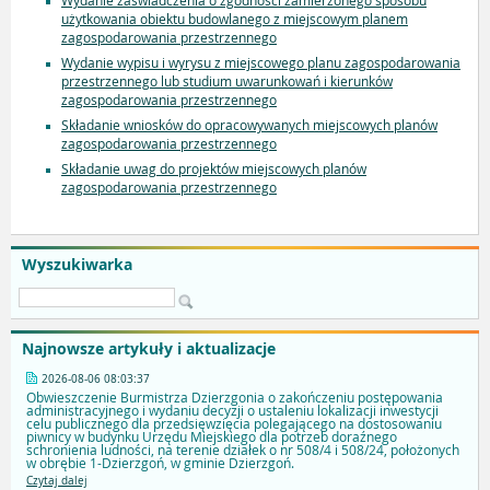
Wydanie zaświadczenia o zgodności zamierzonego sposobu
użytkowania obiektu budowlanego z miejscowym planem
zagospodarowania przestrzennego
Wydanie wypisu i wyrysu z miejscowego planu zagospodarowania
przestrzennego lub studium uwarunkowań i kierunków
zagospodarowania przestrzennego
Składanie wniosków do opracowywanych miejscowych planów
zagospodarowania przestrzennego
Składanie uwag do projektów miejscowych planów
zagospodarowania przestrzennego
Wyszukiwarka
Najnowsze artykuły i aktualizacje
2026-08-06 08:03:37
Obwieszczenie Burmistrza Dzierzgonia o zakończeniu postępowania
administracyjnego i wydaniu decyzji o ustaleniu lokalizacji inwestycji
celu publicznego dla przedsięwzięcia polegającego na dostosowaniu
piwnicy w budynku Urzędu Miejskiego dla potrzeb doraźnego
schronienia ludności, na terenie działek o nr 508/4 i 508/24, położonych
w obrębie 1-Dzierzgoń, w gminie Dzierzgoń.
Czytaj dalej