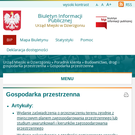
A+
wysoki kontrast
A
RSS
A-
Biuletyn Informacji
Publicznej
Urząd Miejski w Dzierzgoniu
BIP
Mapa Biuletynu
Statystyki
Pomoc
Deklaracja dostępności
Urząd Miejski w Dzierzgoniu »
Poradnik klienta
»
Budownictwo, drogi i
gospodarka przestrzenna
»
Gospodarka przestrzenna
MENU
Gospodarka przestrzenna
Artykuły:
Wydanie zaświadczenia o przeznaczeniu terenu zgodnie z
miejscowym planem zagospodarowania przestrzennego lub
studium uwarunkowań i kierunków zagospodarowania
przestrzennego