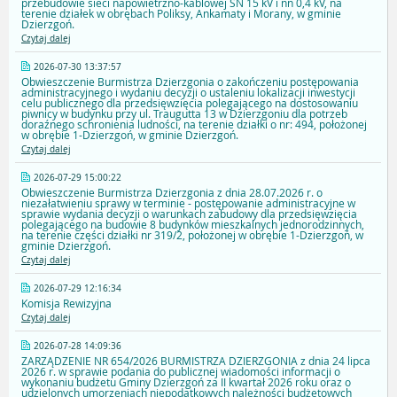
przebudowie sieci napowietrzno-kablowej SN 15 kV i nn 0,4 kV, na
terenie działek w obrębach Poliksy, Ankamaty i Morany, w gminie
Dzierzgoń.
Czytaj dalej
2026-07-30 13:37:57
Obwieszczenie Burmistrza Dzierzgonia o zakończeniu postępowania
administracyjnego i wydaniu decyzji o ustaleniu lokalizacji inwestycji
celu publicznego dla przedsięwzięcia polegającego na dostosowaniu
piwnicy w budynku przy ul. Traugutta 13 w Dzierzgoniu dla potrzeb
doraźnego schronienia ludności, na terenie działki o nr: 494, położonej
w obrębie 1-Dzierzgoń, w gminie Dzierzgoń.
Czytaj dalej
2026-07-29 15:00:22
Obwieszczenie Burmistrza Dzierzgonia z dnia 28.07.2026 r. o
niezałatwieniu sprawy w terminie - postępowanie administracyjne w
sprawie wydania decyzji o warunkach zabudowy dla przedsięwzięcia
polegającego na budowie 8 budynków mieszkalnych jednorodzinnych,
na terenie części działki nr 319/2, położonej w obrębie 1-Dzierzgoń, w
gminie Dzierzgoń.
Czytaj dalej
2026-07-29 12:16:34
Komisja Rewizyjna
Czytaj dalej
2026-07-28 14:09:36
ZARZĄDZENIE NR 654/2026 BURMISTRZA DZIERZGONIA z dnia 24 lipca
2026 r. w sprawie podania do publicznej wiadomości informacji o
wykonaniu budżetu Gminy Dzierzgoń za II kwartał 2026 roku oraz o
udzielonych umorzeniach niepodatkowych należności budżetowych