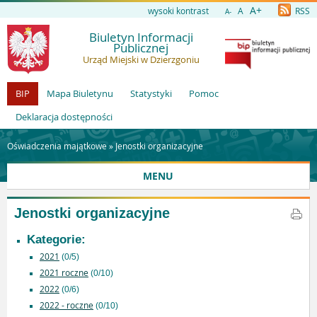
A+
wysoki kontrast
A
RSS
A-
Biuletyn Informacji
Publicznej
Urząd Miejski w Dzierzgoniu
BIP
Mapa Biuletynu
Statystyki
Pomoc
Deklaracja dostępności
Oświadczenia majątkowe »
Jenostki organizacyjne
MENU
Jenostki organizacyjne
Kategorie:
2021
(0/5)
2021 roczne
(0/10)
2022
(0/6)
2022 - roczne
(0/10)