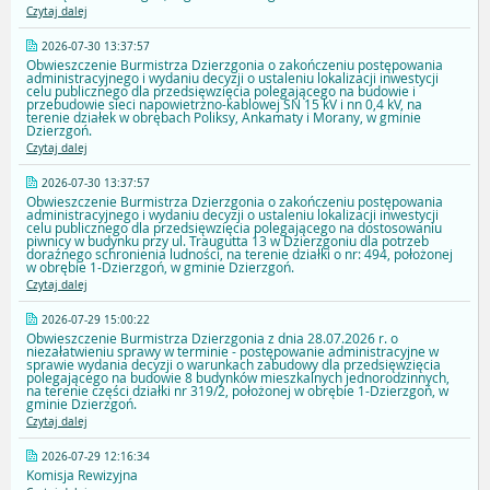
Czytaj dalej
2026-07-30 13:37:57
Obwieszczenie Burmistrza Dzierzgonia o zakończeniu postępowania
administracyjnego i wydaniu decyzji o ustaleniu lokalizacji inwestycji
celu publicznego dla przedsięwzięcia polegającego na budowie i
przebudowie sieci napowietrzno-kablowej SN 15 kV i nn 0,4 kV, na
terenie działek w obrębach Poliksy, Ankamaty i Morany, w gminie
Dzierzgoń.
Czytaj dalej
2026-07-30 13:37:57
Obwieszczenie Burmistrza Dzierzgonia o zakończeniu postępowania
administracyjnego i wydaniu decyzji o ustaleniu lokalizacji inwestycji
celu publicznego dla przedsięwzięcia polegającego na dostosowaniu
piwnicy w budynku przy ul. Traugutta 13 w Dzierzgoniu dla potrzeb
doraźnego schronienia ludności, na terenie działki o nr: 494, położonej
w obrębie 1-Dzierzgoń, w gminie Dzierzgoń.
Czytaj dalej
2026-07-29 15:00:22
Obwieszczenie Burmistrza Dzierzgonia z dnia 28.07.2026 r. o
niezałatwieniu sprawy w terminie - postępowanie administracyjne w
sprawie wydania decyzji o warunkach zabudowy dla przedsięwzięcia
polegającego na budowie 8 budynków mieszkalnych jednorodzinnych,
na terenie części działki nr 319/2, położonej w obrębie 1-Dzierzgoń, w
gminie Dzierzgoń.
Czytaj dalej
2026-07-29 12:16:34
Komisja Rewizyjna