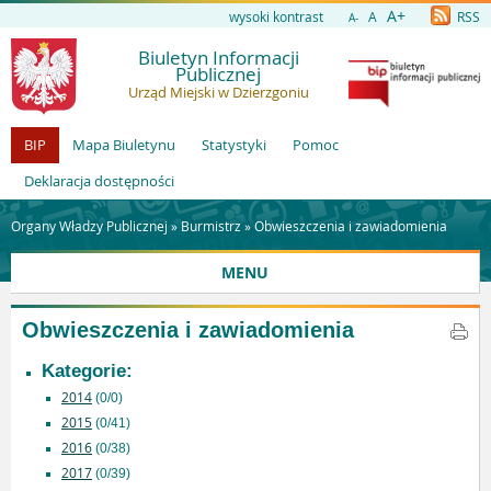
A+
wysoki kontrast
A
RSS
A-
Biuletyn Informacji
Publicznej
Urząd Miejski w Dzierzgoniu
BIP
Mapa Biuletynu
Statystyki
Pomoc
Deklaracja dostępności
Organy Władzy Publicznej »
Burmistrz
»
Obwieszczenia i zawiadomienia
MENU
Obwieszczenia i zawiadomienia
Kategorie:
2014
(0/0)
2015
(0/41)
2016
(0/38)
2017
(0/39)