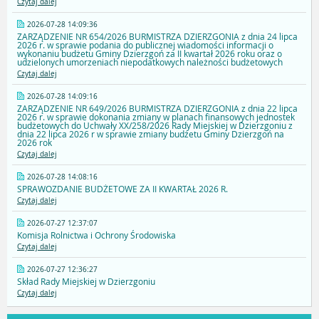
Czytaj dalej
2026-07-28 14:09:36
ZARZĄDZENIE NR 654/2026 BURMISTRZA DZIERZGONIA z dnia 24 lipca
2026 r. w sprawie podania do publicznej wiadomości informacji o
wykonaniu budżetu Gminy Dzierzgoń za II kwartał 2026 roku oraz o
udzielonych umorzeniach niepodatkowych należności budżetowych
Czytaj dalej
2026-07-28 14:09:16
ZARZĄDZENIE NR 649/2026 BURMISTRZA DZIERZGONIA z dnia 22 lipca
2026 r. w sprawie dokonania zmiany w planach finansowych jednostek
budżetowych do Uchwały XX/258/2026 Rady Miejskiej w Dzierzgoniu z
dnia 22 lipca 2026 r w sprawie zmiany budżetu Gminy Dzierzgoń na
2026 rok
Czytaj dalej
2026-07-28 14:08:16
SPRAWOZDANIE BUDŻETOWE ZA II KWARTAŁ 2026 R.
Czytaj dalej
2026-07-27 12:37:07
Komisja Rolnictwa i Ochrony Środowiska
Czytaj dalej
2026-07-27 12:36:27
Skład Rady Miejskiej w Dzierzgoniu
Czytaj dalej