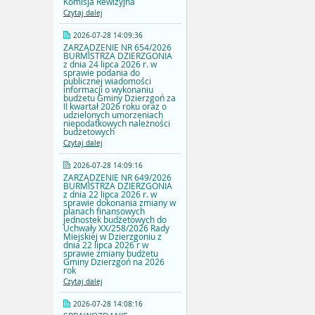
Komisja Rewizyjna
Czytaj dalej
2026-07-28 14:09:36
ZARZĄDZENIE NR 654/2026
BURMISTRZA DZIERZGONIA
z dnia 24 lipca 2026 r. w
sprawie podania do
publicznej wiadomości
informacji o wykonaniu
budżetu Gminy Dzierzgoń za
II kwartał 2026 roku oraz o
udzielonych umorzeniach
niepodatkowych należności
budżetowych
Czytaj dalej
2026-07-28 14:09:16
ZARZĄDZENIE NR 649/2026
BURMISTRZA DZIERZGONIA
z dnia 22 lipca 2026 r. w
sprawie dokonania zmiany w
planach finansowych
jednostek budżetowych do
Uchwały XX/258/2026 Rady
Miejskiej w Dzierzgoniu z
dnia 22 lipca 2026 r w
sprawie zmiany budżetu
Gminy Dzierzgoń na 2026
rok
Czytaj dalej
2026-07-28 14:08:16