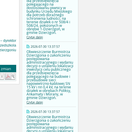
dla przedsięwzięcia
polegającego na
dostosowaniu piwnicy w
budynku Urzędu Miejskiego
dla potrzeb doraźnego
schronienia ludności, na
terenie działek o nr 508/4 i
508/24, położonych w
obrębie 1-Dzierzgoń, w
gminie Dzierzgoń.
Czytaj dalej
 dyrektor
zedszkola
2026-07-30 13:37:57
zierzgoniu
Obwieszczenie Burmistrza
Dzierzgonia o zakończeniu
postępowania
administracyjnego i wydaniu
decyzji o ustaleniu lokalizacji
a zmian
inwestycji celu publicznego
dla przedsięwzięcia
polegającego na budowie i
przebudowie sieci
napowietrzno-kablowej SN
15 kV i nn 0,4 kV, na terenie
działek w obrębach Poliksy,
Ankamaty i Morany, w
gminie Dzierzgoń.
Czytaj dalej
2026-07-30 13:37:57
Obwieszczenie Burmistrza
Dzierzgonia o zakończeniu
postępowania
administracyjnego i wydaniu
decyzji o ustaleniu lokalizacji