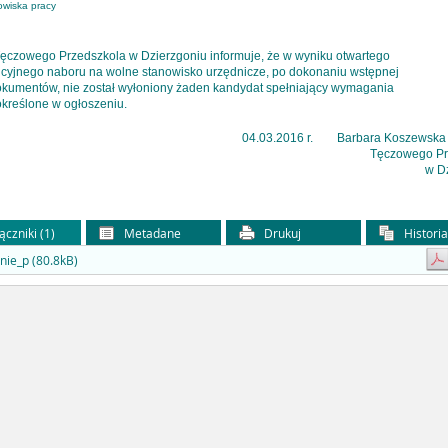
wiska pracy
Tęczowego Przedszkola w Dzierzgoniu informuje, że w wyniku otwartego
ncyjnego naboru na wolne stanowisko urzędnicze, po dokonaniu wstępnej
dokumentów, nie został wyłoniony żaden kandydat spełniający wymagania
określone w ogłoszeniu.
04.03.2016 r. Barbara Koszewska –
Tęczowego Pr
w D
ączniki (1)
Metadane
Drukuj
Histori
nie_p (80.8kB)