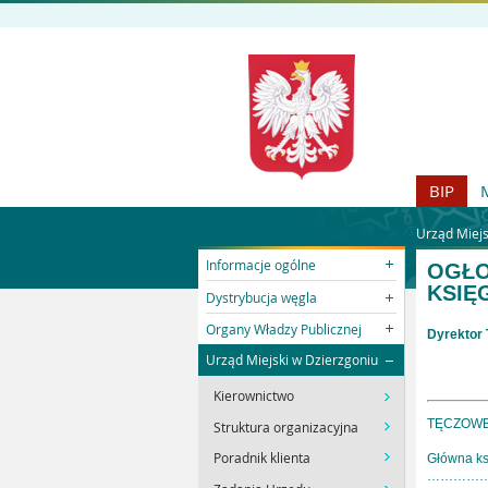
BIP
Urząd Miejs
Informacje ogólne
OGŁO
KSI
Dystrybucja węgla
Organy Władzy Publicznej
Dyrektor 
Urząd Miejski w Dzierzgoniu
Kierownictwo
TĘCZOWE
Struktura organizacyjna
Poradnik klienta
Główna k
…………