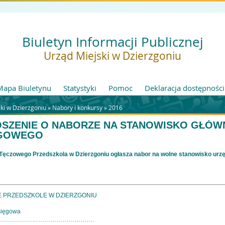
Biuletyn Informacji Publicznej
Urząd Miejski w Dzierzgoniu
Mapa Biuletynu
Statystyki
Pomoc
Deklaracja dostępności
ki w Dzierzgoniu »
Nabory i konkursy
»
2016
SZENIE O NABORZE NA STANOWISKO GŁÓ
ĘGOWEGO
Tęczowego Przedszkola w Dzierzgoniu ogłasza nabor na wolne stanowisko urzę
 PRZEDSZKOLE W DZIERZGONIU
sięgowa
………………………………………….