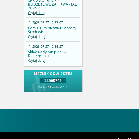
SPRAWOZDANIE
BUDŻETOWE ZA II KWARTAŁ
2026 R.
Czytaj dalej
2026-07-27 12:37:07
Komisja Rolnictwa i Ochrony
Środowiska
Czytaj dalej
2026-07-27 12:36:27
Skład Rady Miejskiej w
Dzierzgoniu
Czytaj dalej
LICZNIK ODWIEDZIN
22560745
Od dnia 01 grudnia 2014