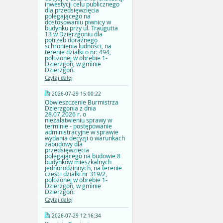
inwestycji celu publicznego
dla przedsięwzięcia
polegającego na
dostosowaniu piwnicy w
budynku przy ul. Traugutta
13 w Dzierzgoniu dla
potrzeb doraźnego
schronienia ludności, na
terenie działki o nr: 494,
położonej w obrębie 1-
Dzierzgoń, w gminie
Dzierzgoń.
Czytaj dalej
2026-07-29 15:00:22
Obwieszczenie Burmistrza
Dzierzgonia z dnia
28.07.2026 r. o
niezałatwieniu sprawy w
terminie - postępowanie
administracyjne w sprawie
wydania decyzji o warunkach
zabudowy dla
przedsięwzięcia
polegającego na budowie 8
budynków mieszkalnych
jednorodzinnych, na terenie
części działki nr 319/2,
położonej w obrębie 1-
Dzierzgoń, w gminie
Dzierzgoń.
Czytaj dalej
2026-07-29 12:16:34