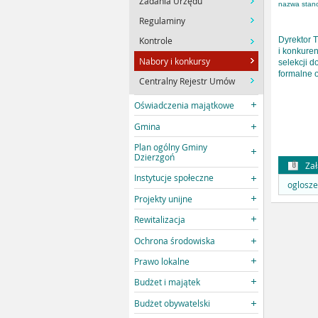
Zadania Urzędu
nazwa stano
Regulaminy
Kontrole
Dyrektor 
i konkure
Nabory i konkursy
selekcji 
formalne 
Centralny Rejestr Umów
Oświadczenia majątkowe
Gmina
Plan ogólny Gminy
Dzierzgoń
Zał
Instytucje społeczne
oglosze
Projekty unijne
Rewitalizacja
Ochrona środowiska
Prawo lokalne
Budżet i majątek
Budżet obywatelski