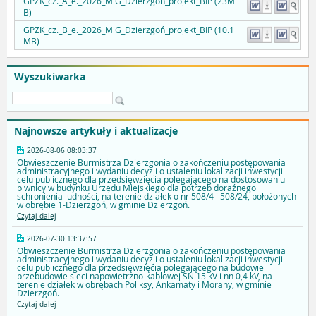
GPZK_cz._A_e._2026_MiG_Dzierzgoń_projekt_BIP (23M
B)
GPZK_cz._B_e._2026_MiG_Dzierzgoń_projekt_BIP (10.1
MB)
Wyszukiwarka
Najnowsze artykuły i aktualizacje
2026-08-06 08:03:37
Obwieszczenie Burmistrza Dzierzgonia o zakończeniu postępowania
administracyjnego i wydaniu decyzji o ustaleniu lokalizacji inwestycji
celu publicznego dla przedsięwzięcia polegającego na dostosowaniu
piwnicy w budynku Urzędu Miejskiego dla potrzeb doraźnego
schronienia ludności, na terenie działek o nr 508/4 i 508/24, położonych
w obrębie 1-Dzierzgoń, w gminie Dzierzgoń.
Czytaj dalej
2026-07-30 13:37:57
Obwieszczenie Burmistrza Dzierzgonia o zakończeniu postępowania
administracyjnego i wydaniu decyzji o ustaleniu lokalizacji inwestycji
celu publicznego dla przedsięwzięcia polegającego na budowie i
przebudowie sieci napowietrzno-kablowej SN 15 kV i nn 0,4 kV, na
terenie działek w obrębach Poliksy, Ankamaty i Morany, w gminie
Dzierzgoń.
Czytaj dalej