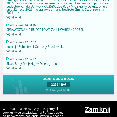
ZARZĄDZENIE NR 649/2026 BURMISTRZA DZIERZGONIA z dnia 22 lipca
2026 r. w sprawie dokonania zmiany w planach finansowych jednostek
budżetowych do Uchwały XX/258/2026 Rady Miejskiej w Dzierzgoniu z
dnia 22 lipca 2026 r w sprawie zmiany budżetu Gminy Dzierzgoń na
2026 rok
Czytaj dalej
2026-07-28 14:08:16
SPRAWOZDANIE BUDŻETOWE ZA II KWARTAŁ 2026 R.
Czytaj dalej
2026-07-27 12:37:07
Komisja Rolnictwa i Ochrony Środowiska
Czytaj dalej
2026-07-27 12:36:27
Skład Rady Miejskiej w Dzierzgoniu
Czytaj dalej
LICZNIK ODWIEDZIN
22564896
Od dnia 01 grudnia 2014
Przejdź do góry
Zamknij
W ramach naszej witryny stosujemy pliki
cookies w celu świadczenia Państwu usług
na najwyższym poziomie, w tym w sposób