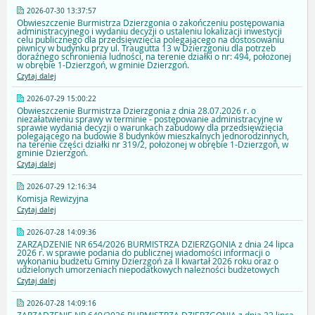
2026-07-30 13:37:57
Obwieszczenie Burmistrza Dzierzgonia o zakończeniu postępowania
administracyjnego i wydaniu decyzji o ustaleniu lokalizacji inwestycji
celu publicznego dla przedsięwzięcia polegającego na dostosowaniu
piwnicy w budynku przy ul. Traugutta 13 w Dzierzgoniu dla potrzeb
doraźnego schronienia ludności, na terenie działki o nr: 494, położonej
w obrębie 1-Dzierzgoń, w gminie Dzierzgoń.
Czytaj dalej
2026-07-29 15:00:22
Obwieszczenie Burmistrza Dzierzgonia z dnia 28.07.2026 r. o
niezałatwieniu sprawy w terminie - postępowanie administracyjne w
sprawie wydania decyzji o warunkach zabudowy dla przedsięwzięcia
polegającego na budowie 8 budynków mieszkalnych jednorodzinnych,
na terenie części działki nr 319/2, położonej w obrębie 1-Dzierzgoń, w
gminie Dzierzgoń.
Czytaj dalej
2026-07-29 12:16:34
Komisja Rewizyjna
Czytaj dalej
2026-07-28 14:09:36
ZARZĄDZENIE NR 654/2026 BURMISTRZA DZIERZGONIA z dnia 24 lipca
2026 r. w sprawie podania do publicznej wiadomości informacji o
wykonaniu budżetu Gminy Dzierzgoń za II kwartał 2026 roku oraz o
udzielonych umorzeniach niepodatkowych należności budżetowych
Czytaj dalej
2026-07-28 14:09:16