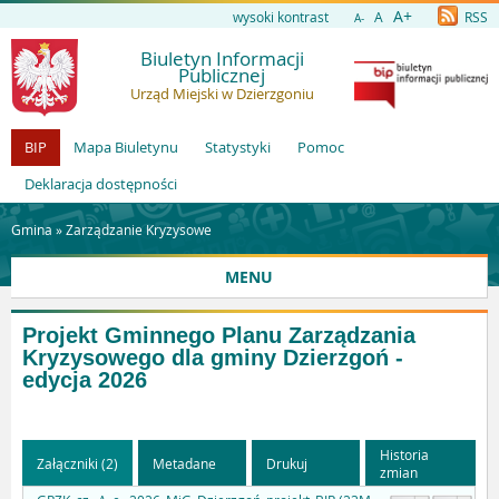
A+
wysoki kontrast
A
RSS
A-
Biuletyn Informacji
Publicznej
Urząd Miejski w Dzierzgoniu
BIP
Mapa Biuletynu
Statystyki
Pomoc
Deklaracja dostępności
Gmina »
Zarządzanie Kryzysowe
MENU
Projekt Gminnego Planu Zarządzania
Kryzysowego dla gminy Dzierzgoń -
edycja 2026
Historia
Załączniki (2)
Metadane
Drukuj
zmian