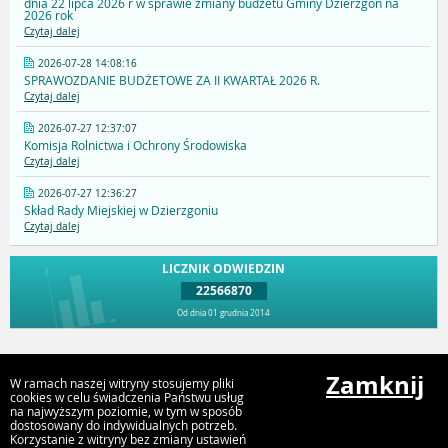
dnia 22 lipca 2026 r w sprawie zmiany budżetu Gminy Dzierzgoń na
2026 rok
Czytaj dalej
2026-07-28 14:08:16
SPRAWOZDANIE BUDŻETOWE ZA II KWARTAŁ 2026 R.
Czytaj dalej
2026-07-27 12:37:07
Komisja Rolnictwa i Ochrony Środowiska
Czytaj dalej
2026-07-27 12:36:27
Skład Rady Miejskiej w Dzierzgoniu
Czytaj dalej
LICZNIK ODWIEDZIN
22566870
Od dnia 01 grudnia 2014
Przejdź do góry
Zamknij
W ramach naszej witryny stosujemy pliki
cookies w celu świadczenia Państwu usług
na najwyższym poziomie, w tym w sposób
dostosowany do indywidualnych potrzeb.
Gmina Dzierzgoń
Korzystanie z witryny bez zmiany ustawień
Plac Wolności 1, 82-440 Dzierzgoń