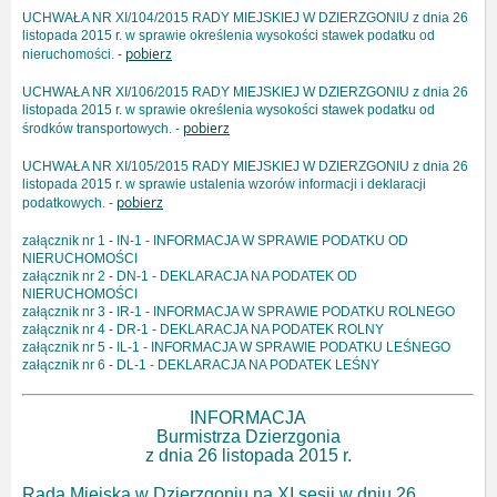
UCHWAŁA NR XI/104/2015 RADY MIEJSKIEJ W DZIERZGONIU z dnia 26
listopada 2015 r. w sprawie określenia wysokości stawek podatku od
pobierz
nieruchomości. -
UCHWAŁA NR XI/106/2015 RADY MIEJSKIEJ W DZIERZGONIU z dnia 26
listopada 2015 r. w sprawie określenia wysokości stawek podatku od
pobierz
środków transportowych. -
UCHWAŁA NR XI/105/2015 RADY MIEJSKIEJ W DZIERZGONIU z dnia 26
listopada 2015 r. w sprawie ustalenia wzorów informacji i deklaracji
pobierz
podatkowych. -
załącznik nr 1 - IN-1 - INFORMACJA W SPRAWIE PODATKU OD
NIERUCHOMOŚCI
załącznik nr 2 - DN-1 - DEKLARACJA NA PODATEK OD
NIERUCHOMOŚCI
załącznik nr 3 - IR-1 - INFORMACJA W SPRAWIE PODATKU ROLNEGO
załącznik nr 4 - DR-1 - DEKLARACJA NA PODATEK ROLNY
załącznik nr 5 - IL-1 - INFORMACJA W SPRAWIE PODATKU LEŚNEGO
załącznik nr 6 - DL-1 - DEKLARACJA NA PODATEK LEŚNY
INFORMACJA
Burmistrza Dzierzgonia
z dnia 26 listopada 2015 r.
Rada Miejska w Dzierzgoniu na XI sesji w dniu 26