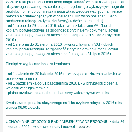
W 2016 roku producenci rolni będą mogli składać wnioski o zwrot podatku
akcyzowego zawartego w cenie oleju napędowego wykorzystywanego do
produkcji rolnej do burmistrza miasta właściwego ze względu na miejsce
położenia gruntów będących w posiadaniu lub współposiadaniu tego
producenta rolnego (w tym dzierżawcy) w dwóch terminach tj.
- od 1 lutego do 29 lutego 2016 roku - wraz z fakturami VAT (lub ich
kopiami potwierdzonymi za zgodność z oryginałem) dokumentującymi
zakup oleju napędowego w okresie od 1 sierpnia 2015 r. do 31 stycznia
2016 r.,
- od 1 sierpnia do 31 sierpnia 2016 r. - wraz z fakturami VAT (lub ich
kopiami potwierdzonymi za zgodność z oryginałem) dokumentującymi
zakup oleju napędowego w okresie od 1 lutego do 31 lipca 2016 r.
Pieniądze wypłacane będą w terminach:
- od 1 kwietnia do 30 kwietnia 2016 r. - w przypadku złożenia wniosku w
pierwszym terminie,
- od 1 października do 31 października 2016 r. - w przypadku złożenia
wniosku w drugim terminie,
- płatne przelewem na rachunek bankowy wskazany we wniosku.
Kwota zwrotu podatku akcyzowego na 1 ha użytków rolnych w 2016 roku
wynosi 86,00 złotych.
UCHWAŁA NR XI/107/2015 RADY MIEJSKIEJ W DZIERZGONIU z dnia 26
pobierz
listopada 2015 r. w sprawie opłaty targowej. -