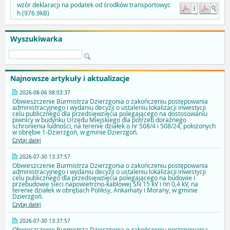
wzór deklaracji na podatek od środków transportowyc
h (976.9kB)
Wyszukiwarka
Najnowsze artykuły i aktualizacje
2026-08-06 08:03:37
Obwieszczenie Burmistrza Dzierzgonia o zakończeniu postępowania
administracyjnego i wydaniu decyzji o ustaleniu lokalizacji inwestycji
celu publicznego dla przedsięwzięcia polegającego na dostosowaniu
piwnicy w budynku Urzędu Miejskiego dla potrzeb doraźnego
schronienia ludności, na terenie działek o nr 508/4 i 508/24, położonych
w obrębie 1-Dzierzgoń, w gminie Dzierzgoń.
Czytaj dalej
2026-07-30 13:37:57
Obwieszczenie Burmistrza Dzierzgonia o zakończeniu postępowania
administracyjnego i wydaniu decyzji o ustaleniu lokalizacji inwestycji
celu publicznego dla przedsięwzięcia polegającego na budowie i
przebudowie sieci napowietrzno-kablowej SN 15 kV i nn 0,4 kV, na
terenie działek w obrębach Poliksy, Ankamaty i Morany, w gminie
Dzierzgoń.
Czytaj dalej
2026-07-30 13:37:57
Obwieszczenie Burmistrza Dzierzgonia o zakończeniu postępowania