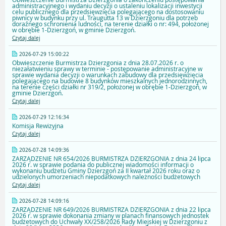
administracyjnego i wydaniu decyzji o ustaleniu lokalizacji inwestycji
celu publicznego dla przedsięwzięcia polegającego na dostosowaniu
piwnicy w budynku przy ul. Traugutta 13 w Dzierzgoniu dla potrzeb
doraźnego schronienia ludności, na terenie działki o nr: 494, położonej
w obrębie 1-Dzierzgoń, w gminie Dzierzgoń.
Czytaj dalej
2026-07-29 15:00:22
Obwieszczenie Burmistrza Dzierzgonia z dnia 28.07.2026 r. o
niezałatwieniu sprawy w terminie - postępowanie administracyjne w
sprawie wydania decyzji o warunkach zabudowy dla przedsięwzięcia
polegającego na budowie 8 budynków mieszkalnych jednorodzinnych,
na terenie części działki nr 319/2, położonej w obrębie 1-Dzierzgoń, w
gminie Dzierzgoń.
Czytaj dalej
2026-07-29 12:16:34
Komisja Rewizyjna
Czytaj dalej
2026-07-28 14:09:36
ZARZĄDZENIE NR 654/2026 BURMISTRZA DZIERZGONIA z dnia 24 lipca
2026 r. w sprawie podania do publicznej wiadomości informacji o
wykonaniu budżetu Gminy Dzierzgoń za II kwartał 2026 roku oraz o
udzielonych umorzeniach niepodatkowych należności budżetowych
Czytaj dalej
2026-07-28 14:09:16
ZARZĄDZENIE NR 649/2026 BURMISTRZA DZIERZGONIA z dnia 22 lipca
2026 r. w sprawie dokonania zmiany w planach finansowych jednostek
budżetowych do Uchwały XX/258/2026 Rady Miejskiej w Dzierzgoniu z