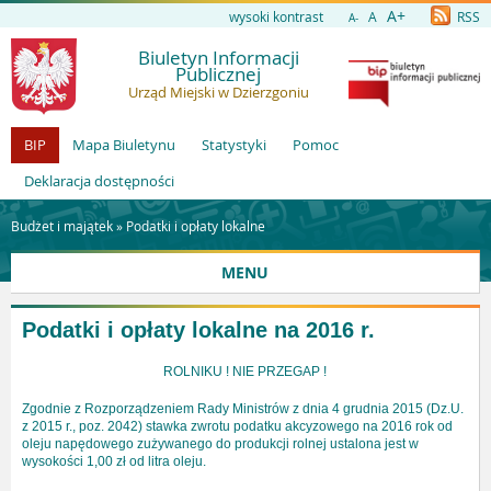
A+
wysoki kontrast
A
RSS
A-
Biuletyn Informacji
Publicznej
Urząd Miejski w Dzierzgoniu
BIP
Mapa Biuletynu
Statystyki
Pomoc
Deklaracja dostępności
Budżet i majątek »
Podatki i opłaty lokalne
MENU
Podatki i opłaty lokalne na 2016 r.
ROLNIKU ! NIE PRZEGAP !
Zgodnie z Rozporządzeniem Rady Ministrów z dnia 4 grudnia 2015 (Dz.U.
z 2015 r., poz. 2042) stawka zwrotu podatku akcyzowego na 2016 rok od
oleju napędowego zużywanego do produkcji rolnej ustalona jest w
wysokości 1,00 zł od litra oleju.