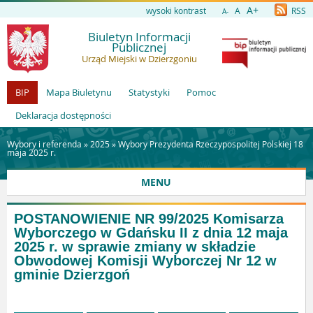
A+
wysoki kontrast
A
RSS
A-
Biuletyn Informacji
Publicznej
Urząd Miejski w Dzierzgoniu
BIP
Mapa Biuletynu
Statystyki
Pomoc
Deklaracja dostępności
Wybory i referenda »
2025
»
Wybory Prezydenta Rzeczypospolitej Polskiej 18
maja 2025 r.
MENU
POSTANOWIENIE NR 99/2025 Komisarza
Wyborczego w Gdańsku II z dnia 12 maja
2025 r. w sprawie zmiany w składzie
Obwodowej Komisji Wyborczej Nr 12 w
gminie Dzierzgoń