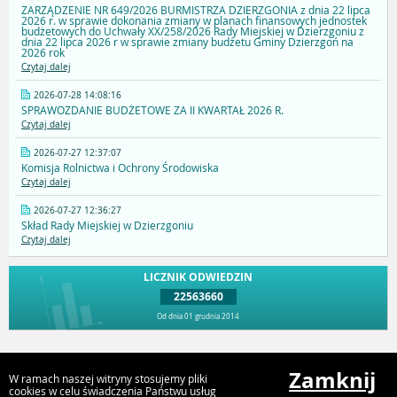
ZARZĄDZENIE NR 649/2026 BURMISTRZA DZIERZGONIA z dnia 22 lipca
2026 r. w sprawie dokonania zmiany w planach finansowych jednostek
budżetowych do Uchwały XX/258/2026 Rady Miejskiej w Dzierzgoniu z
dnia 22 lipca 2026 r w sprawie zmiany budżetu Gminy Dzierzgoń na
2026 rok
Czytaj dalej
2026-07-28 14:08:16
SPRAWOZDANIE BUDŻETOWE ZA II KWARTAŁ 2026 R.
Czytaj dalej
2026-07-27 12:37:07
Komisja Rolnictwa i Ochrony Środowiska
Czytaj dalej
2026-07-27 12:36:27
Skład Rady Miejskiej w Dzierzgoniu
Czytaj dalej
LICZNIK ODWIEDZIN
22563660
Od dnia 01 grudnia 2014
Przejdź do góry
Zamknij
W ramach naszej witryny stosujemy pliki
cookies w celu świadczenia Państwu usług