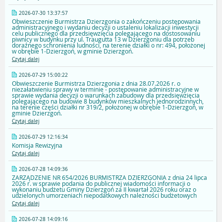
2026-07-30 13:37:57
Obwieszczenie Burmistrza Dzierzgonia o zakończeniu postępowania
administracyjnego i wydaniu decyzji o ustaleniu lokalizacji inwestycji
celu publicznego dla przedsięwzięcia polegającego na dostosowaniu
piwnicy w budynku przy ul. Traugutta 13 w Dzierzgoniu dla potrzeb
doraźnego schronienia ludności, na terenie działki o nr: 494, położonej
w obrębie 1-Dzierzgoń, w gminie Dzierzgoń.
Czytaj dalej
2026-07-29 15:00:22
Obwieszczenie Burmistrza Dzierzgonia z dnia 28.07.2026 r. o
niezałatwieniu sprawy w terminie - postępowanie administracyjne w
sprawie wydania decyzji o warunkach zabudowy dla przedsięwzięcia
polegającego na budowie 8 budynków mieszkalnych jednorodzinnych,
na terenie części działki nr 319/2, położonej w obrębie 1-Dzierzgoń, w
gminie Dzierzgoń.
Czytaj dalej
2026-07-29 12:16:34
Komisja Rewizyjna
Czytaj dalej
2026-07-28 14:09:36
ZARZĄDZENIE NR 654/2026 BURMISTRZA DZIERZGONIA z dnia 24 lipca
2026 r. w sprawie podania do publicznej wiadomości informacji o
wykonaniu budżetu Gminy Dzierzgoń za II kwartał 2026 roku oraz o
udzielonych umorzeniach niepodatkowych należności budżetowych
Czytaj dalej
2026-07-28 14:09:16