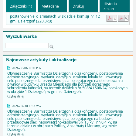
Historia
Załączniki (1)
Metadane
Drukuj
zmian
postanowienie_o_zmianach_w_skladzie_komisji_nr_12_
gm._Dzierzgoń (220.3kB)
Wyszukiwarka
Najnowsze artykuły i aktualizacje
2026-08-06 08:03:37
Obwieszczenie Burmistrza Dzierzgonia o zakończeniu postępowania
administracyjnego i wydaniu decyzji o ustaleniu lokalizacji inwestycji
celu publicznego dla przedsięwzięcia polegającego na dostosowaniu
piwnicy w budynku Urzędu Miejskiego dla potrzeb doraźnego
schronienia ludności, na terenie działek o nr 508/4 i 508/24, położonych
w obrębie 1-Dzierzgoń, w gminie Dzierzgoń.
Czytaj dalej
2026-07-30 13:37:57
Obwieszczenie Burmistrza Dzierzgonia o zakończeniu postępowania
administracyjnego i wydaniu decyzji o ustaleniu lokalizacji inwestycji
celu publicznego dla przedsięwzięcia polegającego na budowie i
przebudowie sieci napowietrzno-kablowej SN 15 kV i nn 0,4 kV, na
terenie działek w obrębach Poliksy, Ankamaty i Morany, w gminie
Dzierzgoń.
Czytaj dalej