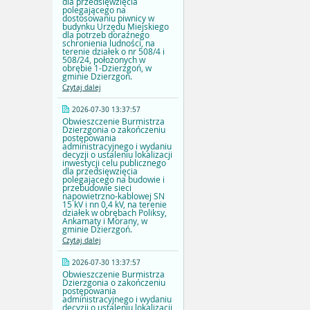
dla przedsięwzięcia
polegającego na
dostosowaniu piwnicy w
budynku Urzędu Miejskiego
dla potrzeb doraźnego
schronienia ludności, na
terenie działek o nr 508/4 i
508/24, położonych w
obrębie 1-Dzierzgoń, w
gminie Dzierzgoń.
Czytaj dalej
2026-07-30 13:37:57
Obwieszczenie Burmistrza
Dzierzgonia o zakończeniu
postępowania
administracyjnego i wydaniu
decyzji o ustaleniu lokalizacji
inwestycji celu publicznego
dla przedsięwzięcia
polegającego na budowie i
przebudowie sieci
napowietrzno-kablowej SN
15 kV i nn 0,4 kV, na terenie
działek w obrębach Poliksy,
Ankamaty i Morany, w
gminie Dzierzgoń.
Czytaj dalej
2026-07-30 13:37:57
Obwieszczenie Burmistrza
Dzierzgonia o zakończeniu
postępowania
administracyjnego i wydaniu
decyzji o ustaleniu lokalizacji