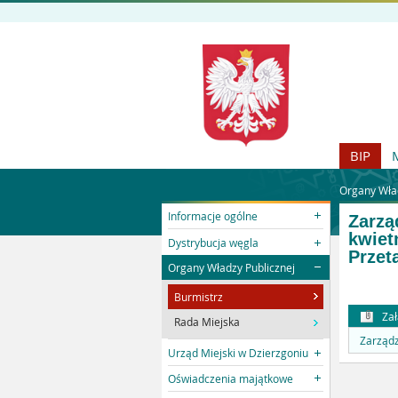
BIP
Organy Wład
Informacje ogólne
Zarzą
kwiet
Dystrybucja węgla
Przet
Organy Władzy Publicznej
Burmistrz
Zał
Rada Miejska
Zarządz
Urząd Miejski w Dzierzgoniu
Oświadczenia majątkowe