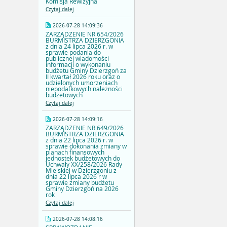
Komisja Rewizyjna
Czytaj dalej
2026-07-28 14:09:36
ZARZĄDZENIE NR 654/2026
BURMISTRZA DZIERZGONIA
z dnia 24 lipca 2026 r. w
sprawie podania do
publicznej wiadomości
informacji o wykonaniu
budżetu Gminy Dzierzgoń za
II kwartał 2026 roku oraz o
udzielonych umorzeniach
niepodatkowych należności
budżetowych
Czytaj dalej
2026-07-28 14:09:16
ZARZĄDZENIE NR 649/2026
BURMISTRZA DZIERZGONIA
z dnia 22 lipca 2026 r. w
sprawie dokonania zmiany w
planach finansowych
jednostek budżetowych do
Uchwały XX/258/2026 Rady
Miejskiej w Dzierzgoniu z
dnia 22 lipca 2026 r w
sprawie zmiany budżetu
Gminy Dzierzgoń na 2026
rok
Czytaj dalej
2026-07-28 14:08:16