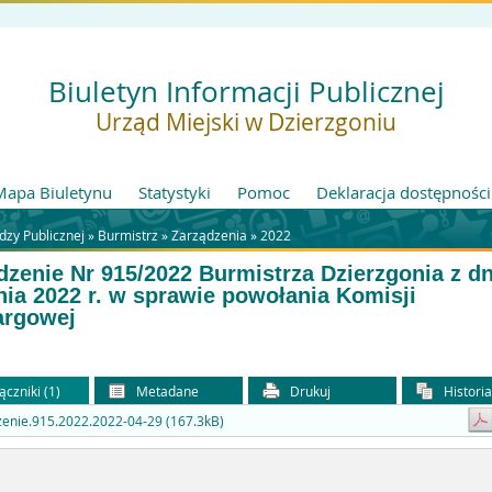
Biuletyn Informacji Publicznej
Urząd Miejski w Dzierzgoniu
Mapa Biuletynu
Statystyki
Pomoc
Deklaracja dostępności
zy Publicznej »
Burmistrz
»
Zarządzenia
»
2022
dzenie Nr 915/2022 Burmistrza Dzierzgonia z dn
nia 2022 r. w sprawie powołania Komisji
argowej
ączniki (1)
Metadane
Drukuj
Histori
enie.915.2022.2022-04-29 (167.3kB)