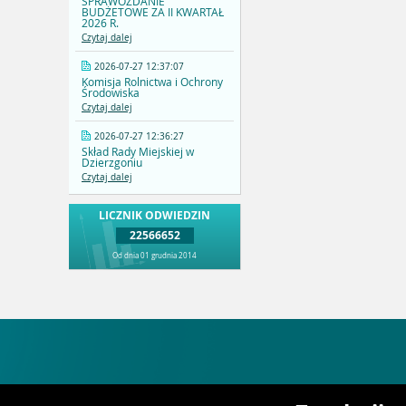
SPRAWOZDANIE
BUDŻETOWE ZA II KWARTAŁ
2026 R.
Czytaj dalej
2026-07-27 12:37:07
Komisja Rolnictwa i Ochrony
Środowiska
Czytaj dalej
2026-07-27 12:36:27
Skład Rady Miejskiej w
Dzierzgoniu
Czytaj dalej
LICZNIK ODWIEDZIN
22566652
Od dnia 01 grudnia 2014