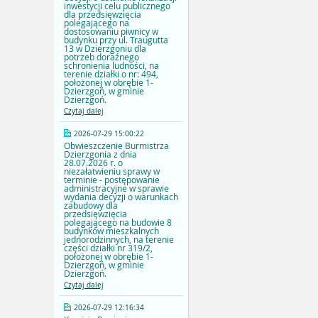
inwestycji celu publicznego
dla przedsięwzięcia
polegającego na
dostosowaniu piwnicy w
budynku przy ul. Traugutta
13 w Dzierzgoniu dla
potrzeb doraźnego
schronienia ludności, na
terenie działki o nr: 494,
położonej w obrębie 1-
Dzierzgoń, w gminie
Dzierzgoń.
Czytaj dalej
2026-07-29 15:00:22
Obwieszczenie Burmistrza
Dzierzgonia z dnia
28.07.2026 r. o
niezałatwieniu sprawy w
terminie - postępowanie
administracyjne w sprawie
wydania decyzji o warunkach
zabudowy dla
przedsięwzięcia
polegającego na budowie 8
budynków mieszkalnych
jednorodzinnych, na terenie
części działki nr 319/2,
położonej w obrębie 1-
Dzierzgoń, w gminie
Dzierzgoń.
Czytaj dalej
2026-07-29 12:16:34