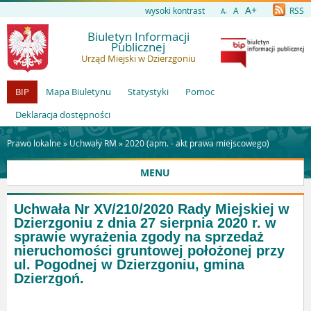
A+
wysoki kontrast
A
RSS
A-
Biuletyn Informacji
Publicznej
Urząd Miejski w Dzierzgoniu
BIP
Mapa Biuletynu
Statystyki
Pomoc
Deklaracja dostępności
Prawo lokalne »
Uchwały RM
»
2020 (apm. - akt prawa miejscowego)
MENU
Uchwała Nr XV/210/2020 Rady Miejskiej w
Dzierzgoniu z dnia 27 sierpnia 2020 r. w
sprawie wyrażenia zgody na sprzedaż
nieruchomości gruntowej położonej przy
ul. Pogodnej w Dzierzgoniu, gmina
Dzierzgoń.