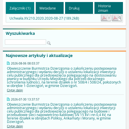
Historia
Załączniki (1)
Metadane
Drukuj
zmian
Uchwała.XV.210.2020.2020-08-27 (189.2kB)
Wyszukiwarka
Najnowsze artykuły i aktualizacje
2026-08-06 08:03:37
Obwieszczenie Burmistrza Dzierzgonia o zakończeniu postępowania
administracyjnego i wydaniu decyzji o ustaleniu lokalizacji inwestycji
celu publicznego dla przedsięwzięcia polegającego na dostosowaniu
piwnicy w budynku Urzędu Miejskiego dla potrzeb doraźnego
schronienia ludności, na terenie działek o nr 508/4 i 508/24, położonych
w obrębie 1-Dzierzgoń, w gminie Dzierzgoń.
Czytaj dalej
2026-07-30 13:37:57
Obwieszczenie Burmistrza Dzierzgonia o zakończeniu postępowania
administracyjnego i wydaniu decyzji o ustaleniu lokalizacji inwestycji
celu publicznego dla przedsięwzięcia polegającego na budowie i
przebudowie sieci napowietrzno-kablowej SN 15 kV i nn 0,4 kV, na
terenie działek w obrębach Poliksy, Ankamaty i Morany, w gminie
Dzierzgoń.
Czytaj dalej