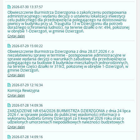
2026-07-30 13:37:57
Obwieszczenie Burmistrza Dzierzgonia o zakończeniu postępowania
administracyjnego i wydaniu decyzji o ustaleniu lokalizacji inwestycji
celu publicznego dla przedsięwzięcia polegającego na dostosowaniu
piwnicy w budynku przy ul. Traugutta 13 w Dzierzgoniu dla potrzeb
doraźnego schronienia ludności, na terenie działki o nr: 494, położonej
w obrębie 1-Dzierzgoń, w gminie Dzierzgoń.
Czytaj dalej
2026-07-29 15:00:22
Obwieszczenie Burmistrza Dzierzgonia z dnia 28.07.2026 r. o
niezałatwieniu sprawy w terminie - postępowanie administracyjne w
sprawie wydania decyzji o warunkach zabudowy dla przedsięwzięcia
polegającego na budowie 8 budynków mieszkalnych jednorodzinnych,
na terenie części działki nr 319/2, położonej w obrębie 1-Dzierzgoń, w
gminie Dzierzgoń.
Czytaj dalej
2026-07-29 12:16:34
Komisja Rewizyjna
Czytaj dalej
2026-07-28 14:09:36
ZARZĄDZENIE NR 654/2026 BURMISTRZA DZIERZGONIA z dnia 24 lipca
2026 r. w sprawie podania do publicznej wiadomości informacji o
wykonaniu budżetu Gminy Dzierzgoń za II kwartał 2026 roku oraz o
udzielonych umorzeniach niepodatkowych należności budżetowych
Czytaj dalej
2026-07-28 14:09:16