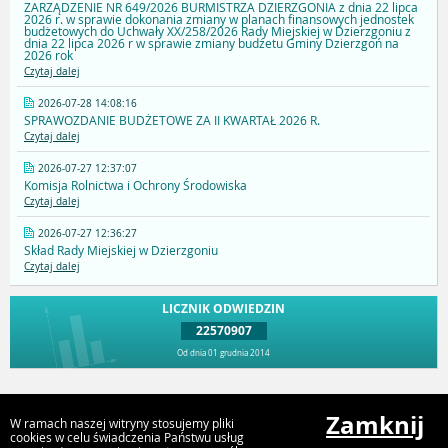
ZARZĄDZENIE NR 649/2026 BURMISTRZA DZIERZGONIA z dnia 22 lipca
2026 r. w sprawie dokonania zmiany w planach finansowych jednostek
budżetowych do Uchwały XX/258/2026 Rady Miejskiej w Dzierzgoniu z
dnia 22 lipca 2026 r w sprawie zmiany budżetu Gminy Dzierzgoń na
2026 rok
Czytaj dalej
2026-07-28 14:08:16
SPRAWOZDANIE BUDŻETOWE ZA II KWARTAŁ 2026 R.
Czytaj dalej
2026-07-27 12:37:07
Komisja Rolnictwa i Ochrony Środowiska
Czytaj dalej
2026-07-27 12:36:27
Skład Rady Miejskiej w Dzierzgoniu
Czytaj dalej
LICZNIK ODWIEDZIN
22570907
Od dnia 01 grudnia 2014
Przejdź do góry
Zamknij
W ramach naszej witryny stosujemy pliki
cookies w celu świadczenia Państwu usług