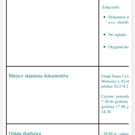
Załączniki :
Dokument stano
a.s.c. określon
Do wglądu: doku
Oryginał dowod
Miejsce składania dokumentów
Urząd Stanu Cywilne
Wolności 1, 82-440 D
telefon 55/276 25 0
Czynne: poniedziałe
7:30 do godziny 15:
godziny 17:00, piąt
14:30
Opłata skarbowa
- 39,00 zł - odpis 