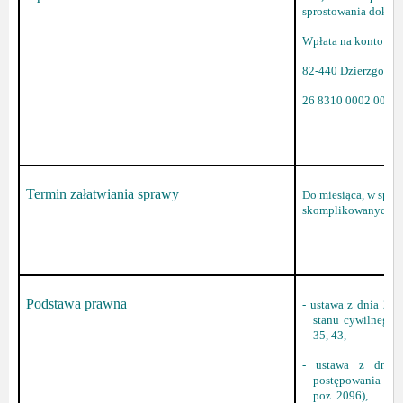
sprostowania dokon
Wpłata na konto :G
82-440 Dzierzgoń Pl
26 8310 0002 0000
Termin załatwiania sprawy
Do miesiąca, w spra
skomplikowanych do
Podstawa prawna
- ustawa z dnia 28 
stanu cywilnego (D
35, 43,
- ustawa z dnia
postępowania admi
poz. 2096),