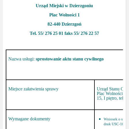
Urząd Miejski w Dzierzgoniu
Plac Wolności 1
82-440 Dzierzgoń
Tel. 55/ 276 25 01 faks 55/ 276 22 57
Nazwa usługi:
sprostowanie aktu stanu cywilnego
Miejsce załatwienia sprawy
Urząd Stanu Cywi
Plac Wolności 1,
15, I piętro, tel
Wymagane dokumenty
Wniosek o spros
druk USC-10