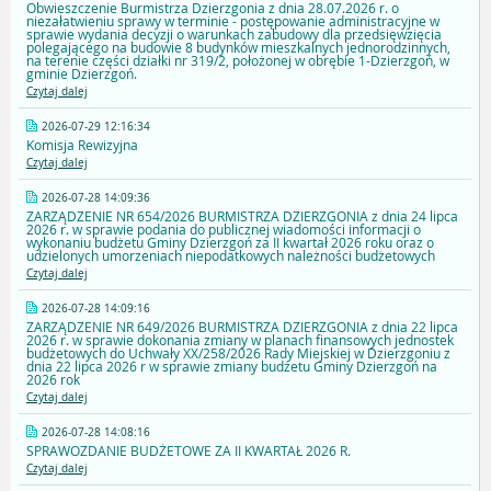
Obwieszczenie Burmistrza Dzierzgonia z dnia 28.07.2026 r. o
niezałatwieniu sprawy w terminie - postępowanie administracyjne w
sprawie wydania decyzji o warunkach zabudowy dla przedsięwzięcia
polegającego na budowie 8 budynków mieszkalnych jednorodzinnych,
na terenie części działki nr 319/2, położonej w obrębie 1-Dzierzgoń, w
gminie Dzierzgoń.
Czytaj dalej
2026-07-29 12:16:34
Komisja Rewizyjna
Czytaj dalej
2026-07-28 14:09:36
ZARZĄDZENIE NR 654/2026 BURMISTRZA DZIERZGONIA z dnia 24 lipca
2026 r. w sprawie podania do publicznej wiadomości informacji o
wykonaniu budżetu Gminy Dzierzgoń za II kwartał 2026 roku oraz o
udzielonych umorzeniach niepodatkowych należności budżetowych
Czytaj dalej
2026-07-28 14:09:16
ZARZĄDZENIE NR 649/2026 BURMISTRZA DZIERZGONIA z dnia 22 lipca
2026 r. w sprawie dokonania zmiany w planach finansowych jednostek
budżetowych do Uchwały XX/258/2026 Rady Miejskiej w Dzierzgoniu z
dnia 22 lipca 2026 r w sprawie zmiany budżetu Gminy Dzierzgoń na
2026 rok
Czytaj dalej
2026-07-28 14:08:16
SPRAWOZDANIE BUDŻETOWE ZA II KWARTAŁ 2026 R.
Czytaj dalej