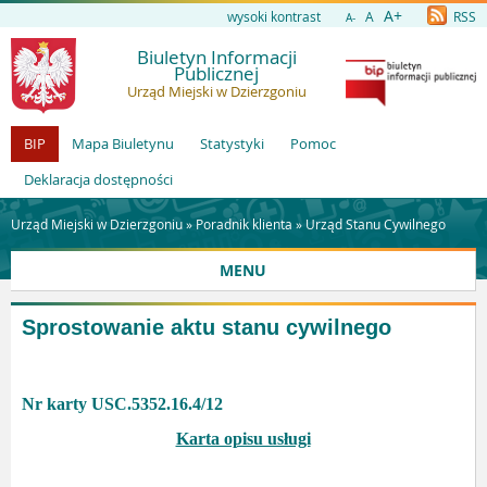
A+
wysoki kontrast
A
RSS
A-
Biuletyn Informacji
Publicznej
Urząd Miejski w Dzierzgoniu
BIP
Mapa Biuletynu
Statystyki
Pomoc
Deklaracja dostępności
Urząd Miejski w Dzierzgoniu »
Poradnik klienta
»
Urząd Stanu Cywilnego
MENU
Sprostowanie aktu stanu cywilnego
Nr karty USC.5352.16.4/12
Karta opisu usługi