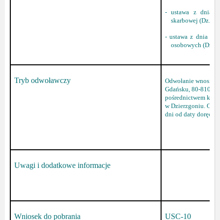
- ustawa z dnia 1
skarbowej (Dz. U. 
- ustawa z dnia 10
osobowych (Dz. U. 
Tryb odwoławczy
Odwołanie wnosi si
Gdańsku, 80-810 Gd
pośrednictwem kier
w Dzierzgoniu. Odwo
dni od daty doręczen
Uwagi i dodatkowe informacje
Wniosek do pobrania
USC-10