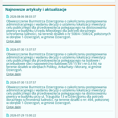
Najnowsze artykuły i aktualizacje
2026-08-06 08:03:37
Obwieszczenie Burmistrza Dzierzgonia o zakończeniu postępowania
administracyjnego i wydaniu decyzji o ustaleniu lokalizacji inwestycji
celu publicznego dla przedsięwzięcia polegającego na dostosowaniu
piwnicy w budynku Urzędu Miejskiego dla potrzeb doraźnego
schronienia ludności, na terenie działek o nr 508/4 i 508/24, położonych
w obrębie 1-Dzierzgoń, w gminie Dzierzgoń.
Czytaj dalej
2026-07-30 13:37:57
Obwieszczenie Burmistrza Dzierzgonia o zakończeniu postępowania
administracyjnego i wydaniu decyzji o ustaleniu lokalizacji inwestycji
celu publicznego dla przedsięwzięcia polegającego na budowie i
przebudowie sieci napowietrzno-kablowej SN 15 kV i nn 0,4 kV, na
terenie działek w obrębach Poliksy, Ankamaty i Morany, w gminie
Dzierzgoń.
Czytaj dalej
2026-07-30 13:37:57
Obwieszczenie Burmistrza Dzierzgonia o zakończeniu postępowania
administracyjnego i wydaniu decyzji o ustaleniu lokalizacji inwestycji
celu publicznego dla przedsięwzięcia polegającego na dostosowaniu
piwnicy w budynku przy ul. Traugutta 13 w Dzierzgoniu dla potrzeb
doraźnego schronienia ludności, na terenie działki o nr: 494, położonej
w obrębie 1-Dzierzgoń, w gminie Dzierzgoń.
Czytaj dalej
2026-07-29 15:00:22