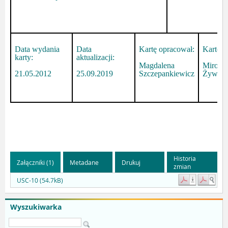
Data wydania
Data
Kartę opracował:
Kartę s
karty:
aktualizacji:
Magdalena
Mirosł
21.05.2012
25.09.2019
Szczepankiewicz
Żywick
Historia
Załączniki (1)
Metadane
Drukuj
zmian
USC-10 (54.7kB)
Wyszukiwarka