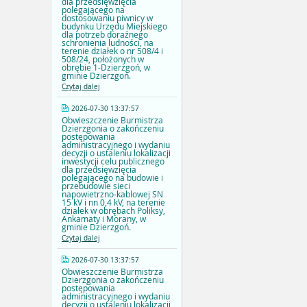
dla przedsięwzięcia
polegającego na
dostosowaniu piwnicy w
budynku Urzędu Miejskiego
dla potrzeb doraźnego
schronienia ludności, na
terenie działek o nr 508/4 i
508/24, położonych w
obrębie 1-Dzierzgoń, w
gminie Dzierzgoń.
Czytaj dalej
2026-07-30 13:37:57
Obwieszczenie Burmistrza
Dzierzgonia o zakończeniu
postępowania
administracyjnego i wydaniu
decyzji o ustaleniu lokalizacji
inwestycji celu publicznego
dla przedsięwzięcia
polegającego na budowie i
przebudowie sieci
napowietrzno-kablowej SN
15 kV i nn 0,4 kV, na terenie
działek w obrębach Poliksy,
Ankamaty i Morany, w
gminie Dzierzgoń.
Czytaj dalej
2026-07-30 13:37:57
Obwieszczenie Burmistrza
Dzierzgonia o zakończeniu
postępowania
administracyjnego i wydaniu
decyzji o ustaleniu lokalizacji