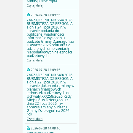
Komisja Rewizyjna
Czytaj dalej
2026-07-28 14:09:36
ZARZĄDZENIE NR 654/2026
BURMISTRZA DZIERZGONIA
z dnia 24 lipca 2026 r. w
sprawie podania do
publicznej wiadomości
informacji o wykonaniu
budżetu Gminy Dzierzgoń za
II kwartał 2026 roku oraz o
udzielonych umorzeniach
niepodatkowych należności
budżetowych
Czytaj dalej
2026-07-28 14:09:16
ZARZĄDZENIE NR 649/2026
BURMISTRZA DZIERZGONIA
z dnia 22 lipca 2026 r. w
sprawie dokonania zmiany w
planach finansowych
jednostek budżetowych do
Uchwały XX/258/2026 Rady
Miejskiej w Dzierzgoniu z
dnia 22 lipca 2026 r w
sprawie zmiany budżetu
Gminy Dzierzgoń na 2026
rok
Czytaj dalej
2026-07-28 14:08:16