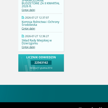
SPRAWOZDANIE
BUDŻETOWE ZA II KWARTAŁ
2026 R.
Czytaj dalej
2026-07-27 12:37:07
Komisja Rolnictwa i Ochrony
Środowiska
Czytaj dalej
2026-07-27 12:36:27
Skład Rady Miejskiej w
Dzierzgoniu
Czytaj dalej
LICZNIK ODWIEDZIN
22563162
Od dnia 01 grudnia 2014