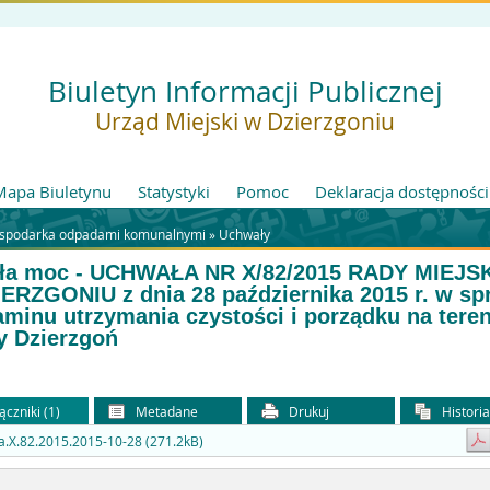
Biuletyn Informacji Publicznej
Urząd Miejski w Dzierzgoniu
Mapa Biuletynu
Statystyki
Pomoc
Deklaracja dostępności
spodarka odpadami komunalnymi
»
Uchwały
iła moc - UCHWAŁA NR X/82/2015 RADY MIEJS
ERZGONIU z dnia 28 października 2015 r. w sp
aminu utrzymania czystości i porządku na teren
 Dzierzgoń
ączniki (1)
Metadane
Drukuj
Histori
.X.82.2015.2015-10-28 (271.2kB)