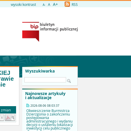
A+
wysoki kontrast
A
RSS
A-
Wyszukiwarka
KIEJ
rawie
ie
Najnowsze artykuły
i aktualizacje
2026-08-06 08:03:37
a zmian
Obwieszczenie Burmistrza
Dzierzgonia o zakończeniu
postępowania
administracyjnego i wydaniu
decyzji o ustaleniu lokalizacji
inwestycji celu publicznego