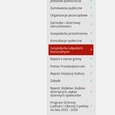
Jednostki pomocnicze
Zamówienia publiczne
Organizacje pozarządowe
Sprzedaż i dzierżawy
nieruchomości
Gospodarka przestrzenna
Konsultacje społeczne
Gospodarka odpadami
komunalnymi
Raport o stanie gminy
Pomoc Przedsiębiorcom
Rejestr Instytucji Kultury
Zabytki
Rejestr żłobków i klubów
dziecięcych, wykaz
dziennych opiekunów
Program Ochrony
Ludności i Obrony Cywilnej
na lata 2025 - 2026