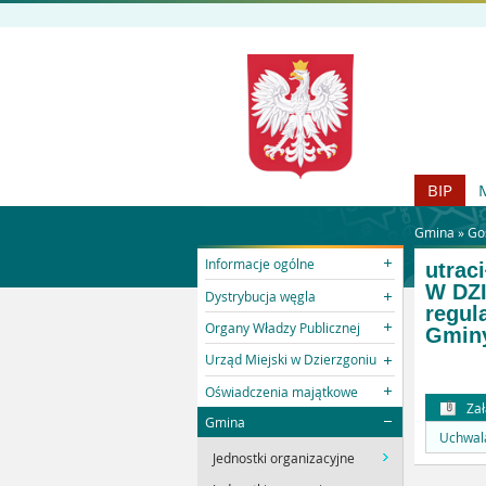
BIP
Gmina »
Go
Informacje ogólne
utrac
W DZI
Dystrybucja węgla
regul
Organy Władzy Publicznej
Gminy
Urząd Miejski w Dzierzgoniu
Oświadczenia majątkowe
Zał
Gmina
Uchwala
Jednostki organizacyjne