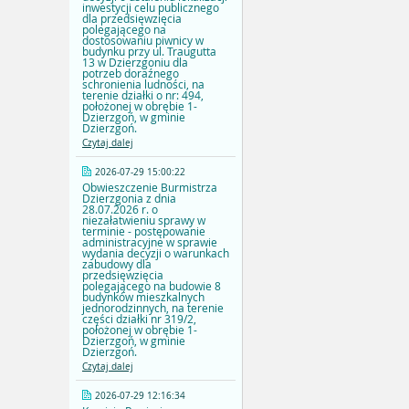
inwestycji celu publicznego
dla przedsięwzięcia
polegającego na
dostosowaniu piwnicy w
budynku przy ul. Traugutta
13 w Dzierzgoniu dla
potrzeb doraźnego
schronienia ludności, na
terenie działki o nr: 494,
położonej w obrębie 1-
Dzierzgoń, w gminie
Dzierzgoń.
Czytaj dalej
2026-07-29 15:00:22
Obwieszczenie Burmistrza
Dzierzgonia z dnia
28.07.2026 r. o
niezałatwieniu sprawy w
terminie - postępowanie
administracyjne w sprawie
wydania decyzji o warunkach
zabudowy dla
przedsięwzięcia
polegającego na budowie 8
budynków mieszkalnych
jednorodzinnych, na terenie
części działki nr 319/2,
położonej w obrębie 1-
Dzierzgoń, w gminie
Dzierzgoń.
Czytaj dalej
2026-07-29 12:16:34