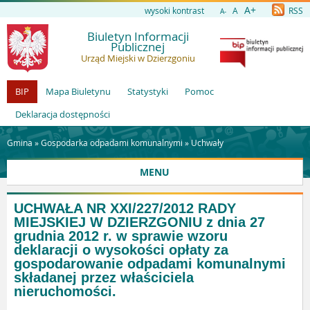
A+
wysoki kontrast
A
RSS
A-
Biuletyn Informacji
Publicznej
Urząd Miejski w Dzierzgoniu
BIP
Mapa Biuletynu
Statystyki
Pomoc
Deklaracja dostępności
Gmina »
Gospodarka odpadami komunalnymi
»
Uchwały
MENU
UCHWAŁA NR XXI/227/2012 RADY
MIEJSKIEJ W DZIERZGONIU z dnia 27
grudnia 2012 r. w sprawie wzoru
deklaracji o wysokości opłaty za
gospodarowanie odpadami komunalnymi
składanej przez właściciela
nieruchomości.