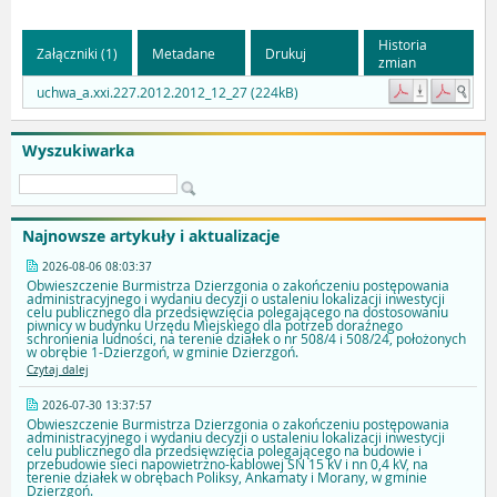
Historia
Załączniki (1)
Metadane
Drukuj
zmian
uchwa_a.xxi.227.2012.2012_12_27 (224kB)
Wyszukiwarka
Najnowsze artykuły i aktualizacje
2026-08-06 08:03:37
Obwieszczenie Burmistrza Dzierzgonia o zakończeniu postępowania
administracyjnego i wydaniu decyzji o ustaleniu lokalizacji inwestycji
celu publicznego dla przedsięwzięcia polegającego na dostosowaniu
piwnicy w budynku Urzędu Miejskiego dla potrzeb doraźnego
schronienia ludności, na terenie działek o nr 508/4 i 508/24, położonych
w obrębie 1-Dzierzgoń, w gminie Dzierzgoń.
Czytaj dalej
2026-07-30 13:37:57
Obwieszczenie Burmistrza Dzierzgonia o zakończeniu postępowania
administracyjnego i wydaniu decyzji o ustaleniu lokalizacji inwestycji
celu publicznego dla przedsięwzięcia polegającego na budowie i
przebudowie sieci napowietrzno-kablowej SN 15 kV i nn 0,4 kV, na
terenie działek w obrębach Poliksy, Ankamaty i Morany, w gminie
Dzierzgoń.