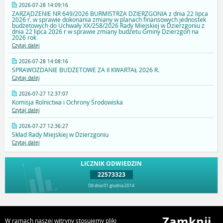
2026-07-28 14:09:16
ZARZĄDZENIE NR 649/2026 BURMISTRZA DZIERZGONIA z dnia 22 lipca
2026 r. w sprawie dokonania zmiany w planach finansowych jednostek
budżetowych do Uchwały XX/258/2026 Rady Miejskiej w Dzierzgoniu z
dnia 22 lipca 2026 r w sprawie zmiany budżetu Gminy Dzierzgoń na
2026 rok
Czytaj dalej
2026-07-28 14:08:16
SPRAWOZDANIE BUDŻETOWE ZA II KWARTAŁ 2026 R.
Czytaj dalej
2026-07-27 12:37:07
Komisja Rolnictwa i Ochrony Środowiska
Czytaj dalej
2026-07-27 12:36:27
Skład Rady Miejskiej w Dzierzgoniu
Czytaj dalej
LICZNIK ODWIEDZIN
22573323
Od dnia 01 grudnia 2014
Przejdź do góry
Zamknij
W ramach naszej witryny stosujemy pliki