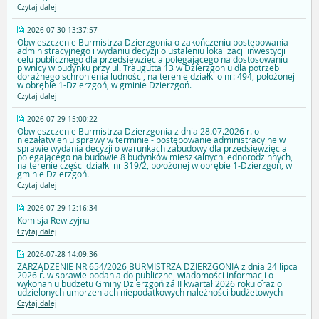
Czytaj dalej
2026-07-30 13:37:57
Obwieszczenie Burmistrza Dzierzgonia o zakończeniu postępowania
administracyjnego i wydaniu decyzji o ustaleniu lokalizacji inwestycji
celu publicznego dla przedsięwzięcia polegającego na dostosowaniu
piwnicy w budynku przy ul. Traugutta 13 w Dzierzgoniu dla potrzeb
doraźnego schronienia ludności, na terenie działki o nr: 494, położonej
w obrębie 1-Dzierzgoń, w gminie Dzierzgoń.
Czytaj dalej
2026-07-29 15:00:22
Obwieszczenie Burmistrza Dzierzgonia z dnia 28.07.2026 r. o
niezałatwieniu sprawy w terminie - postępowanie administracyjne w
sprawie wydania decyzji o warunkach zabudowy dla przedsięwzięcia
polegającego na budowie 8 budynków mieszkalnych jednorodzinnych,
na terenie części działki nr 319/2, położonej w obrębie 1-Dzierzgoń, w
gminie Dzierzgoń.
Czytaj dalej
2026-07-29 12:16:34
Komisja Rewizyjna
Czytaj dalej
2026-07-28 14:09:36
ZARZĄDZENIE NR 654/2026 BURMISTRZA DZIERZGONIA z dnia 24 lipca
2026 r. w sprawie podania do publicznej wiadomości informacji o
wykonaniu budżetu Gminy Dzierzgoń za II kwartał 2026 roku oraz o
udzielonych umorzeniach niepodatkowych należności budżetowych
Czytaj dalej